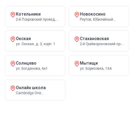
Котельники
Новокосино
2-й Покровский проезд,
Реутов, Юбилейный
14к2
проспект, 60
Окская
Стахановская
ул. Окская, д. 3, корп. 1
2-й Грайвороновский пр-
д, 42к1
Солнцево
Мытищи
ул. Богданова, 6к1
ул. Борисовка, 16А
Онлайн школа
Cambridge One
платформа