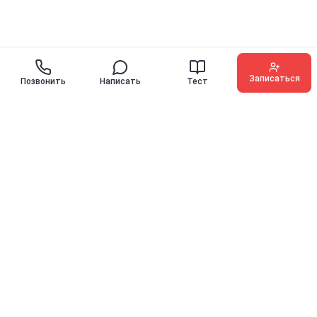
Записаться
Позвонить
Написать
Тест
O'KEY ENGLISH
Иностранные языки для детей, подростков и взрослых с
гарантией прогресса