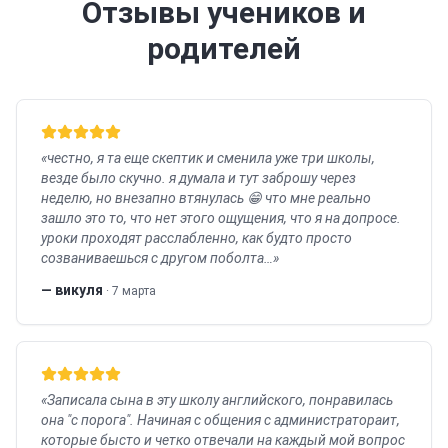
Отзывы учеников и
родителей
«
честно, я та еще скептик и сменила уже три школы,
везде было скучно. я думала и тут заброшу через
неделю, но внезапно втянулась 😁 что мне реально
зашло это то, что нет этого ощущения, что я на допросе.
уроки проходят расслабленно, как будто просто
созваниваешься с другом поболта…
»
—
викуля
·
7 марта
«
Записала сына в эту школу английского, понравилась
она "с порога". Начиная с общения с администратораит,
которые бысто и четко отвечали на каждый мой вопрос