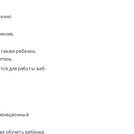
венно
нение,
 также ребёнок,
итель.
тся для работы веб-
аменационный
х обучать ребёнка;