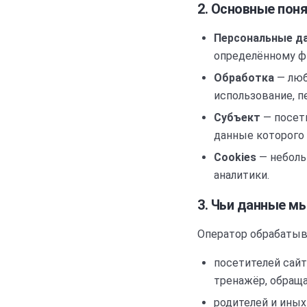
2. Основные пон
Персональные д
определённому фи
Обработка
— люб
использование, пе
Субъект
— посети
данные которого 
Cookies
— неболь
аналитики.
3. Чьи данные м
Оператор обрабатыв
посетителей сайт
тренажёр, обраща
родителей и ины