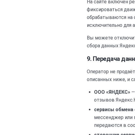
На сайте включён ре
фиксироваться движ
обрабатываются на 
исключительно для а
Вы можете отключить
сбора данных Яндекс
9. Передача дан
Оператор не продаёт
описанных ниже, и с
ООО «ЯНДЕКС»
—
отзывов Яндекс.К
сервисы обмена
мессенджер или п
передаются в со
сторонние серви