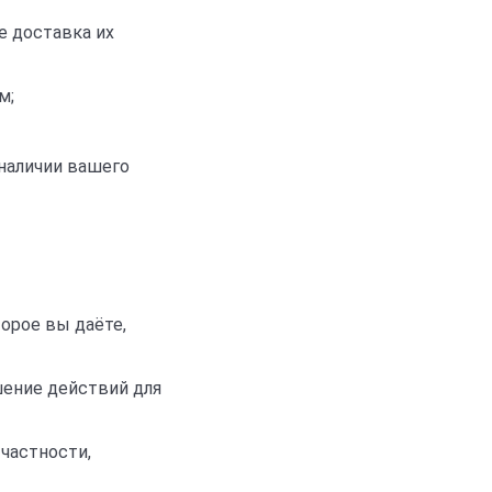
е доставка их
м;
 наличии вашего
торое вы даёте,
шение действий для
частности,