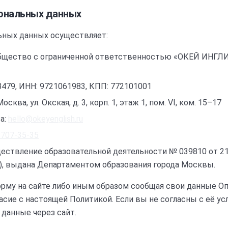
сональных данных
ьных данных осуществляет:
бщество с ограниченной ответственностью «ОКЕЙ ИНГЛ
8479
, ИНН:
9721061983
, КПП:
772101001
Москва, ул. Окская, д. 3, корп. 1, этаж 1, пом. VI, ком. 15–17
а:
hello@okeyenglish.ru
 707-35-35
ествление образовательной деятельности № 039810 от 21.
), выдана Департаментом образования города Москвы
.
рму на сайте либо иным образом сообщая свои данные Оп
сие с настоящей Политикой. Если вы не согласны с её ус
 данные через сайт.