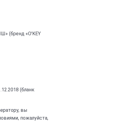
ИШ»
(бренд «
O'KEY
12.2018 (бланк
ератору, вы
ловиями, пожалуйста,