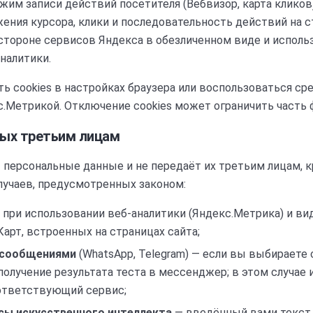
жим записи действий посетителя (Вебвизор, карта кликов)
ения курсора, клики и последовательность действий на 
стороне сервисов Яндекса в обезличенном виде и исполь
налитики.
 cookies в настройках браузера или воспользоваться ср
.Метрикой. Отключение cookies может ограничить часть 
ных третьим лицам
 персональные данные и не передаёт их третьим лицам, к
лучаев, предусмотренных законом:
 при использовании веб-аналитики (Яндекс.Метрика) и ви
арт, встроенных на страницах сайта;
 сообщениями
(WhatsApp, Telegram) — если вы выбираете 
олучение результата теста в мессенджер; в этом случае 
ответствующий сервис;
сы искусственного интеллекта
— введённый вами текст