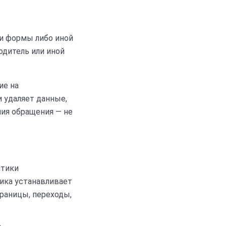
и формы либо иной
одитель или иной
ие на
и удаляет данные,
ния обращения — не
итики
ика устанавливает
раницы, переходы,