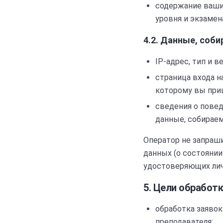
содержание ваши
уровня и экзаме
4.2. Данные, соб
IP-адрес, тип и в
страница входа н
которому вы при
сведения о повед
данные, собираем
Оператор не запраш
данных (о состоянии 
удостоверяющих лич
5. Цели обработ
обработка заявок
преподавателя;