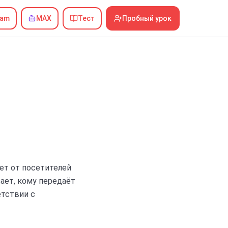
ram
MAX
Тест
Пробный урок
ет от посетителей
ает, кому передаёт
етствии с