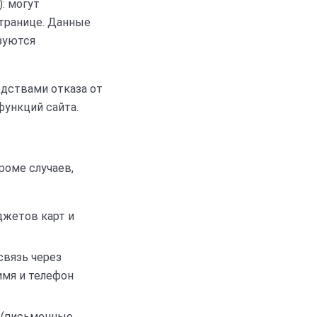
: могут
странице. Данные
зуются
едствами отказа от
функций сайта.
роме случаев,
джетов карт и
связь через
имя и телефон
 (письменные