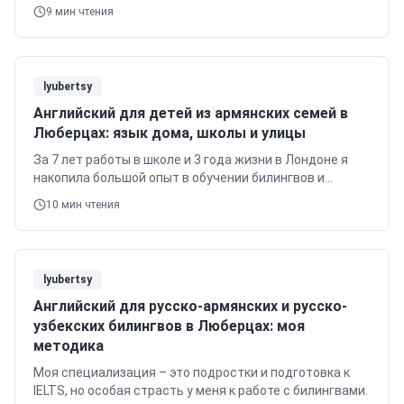
билингвизма для меня не просто теория, а часть моей
9
мин чтения
повседневной практики.
lyubertsy
Английский для детей из армянских семей в
Люберцах: язык дома, школы и улицы
За 7 лет работы в школе и 3 года жизни в Лондоне я
накопила большой опыт в обучении билингвов и
подростков, особенно тех, кто готовится к IELTS.
10
мин чтения
lyubertsy
Английский для русско-армянских и русско-
узбекских билингвов в Люберцах: моя
методика
Моя специализация – это подростки и подготовка к
IELTS, но особая страсть у меня к работе с билингвами.