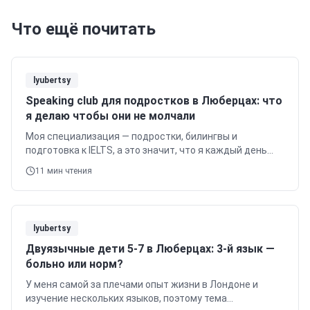
Что ещё почитать
lyubertsy
Speaking club для подростков в Люберцах: что
я делаю чтобы они не молчали
Моя специализация — подростки, билингвы и
подготовка к IELTS, а это значит, что я каждый день
сталкиваюсь с тем, как важно разговорить ребят и
11
мин чтения
помочь им преодолеть языковой барьер.
lyubertsy
Двуязычные дети 5-7 в Люберцах: 3-й язык —
больно или норм?
У меня самой за плечами опыт жизни в Лондоне и
изучение нескольких языков, поэтому тема