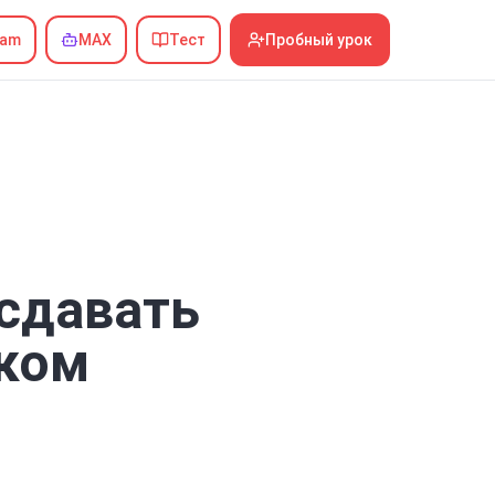
ram
MAX
Тест
Пробный урок
 сдавать
аком