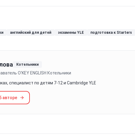
ки
английский для детей
экзамены YLE
подготовка к Starters
лова
Котельники
аватель O'KEY ENGLISH Котельники
иках, специалист по детям 7-12 и Cambridge YLE
б авторе