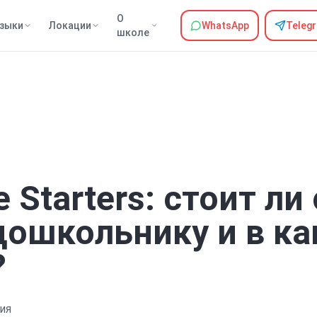
О
зыки
Локации
WhatsApp
Teleg
школе
 Starters: стоит ли
дошкольнику и в к
?
ия