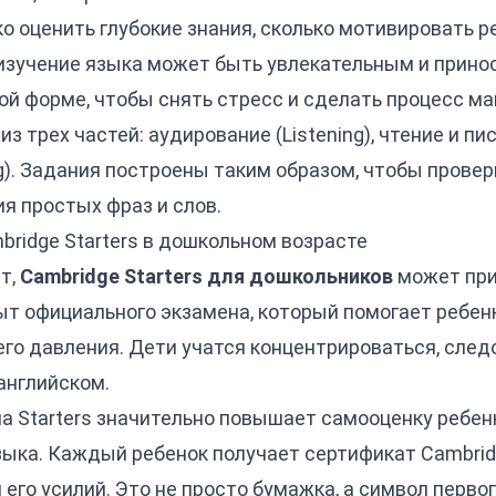
ко оценить глубокие знания, сколько мотивировать 
 изучение языка может быть увлекательным и принос
вой форме, чтобы снять стресс и сделать процесс 
 трех частей: аудирование (Listening), чтение и пись
g). Задания построены таким образом, чтобы прове
я простых фраз и слов.
ridge Starters в дошкольном возрасте
т,
Cambridge Starters для дошкольников
может при
ыт официального экзамена, который помогает ребен
го давления. Дети учатся концентрироваться, след
английском.
а Starters значительно повышает самооценку ребен
ка. Каждый ребенок получает сертификат Cambridge
его усилий. Это не просто бумажка, а символ перво