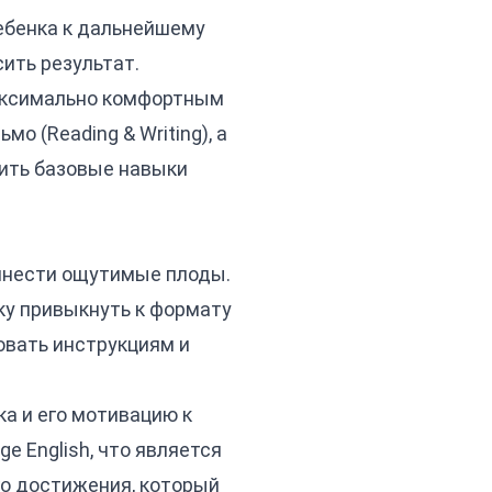
ребенка к дальнейшему
ить результат.
максимально комфортным
мо (Reading & Writing), а
рить базовые навыки
нести ощутимые плоды.
ку привыкнуть к формату
овать инструкциям и
ка и его мотивацию к
 English, что является
го достижения, который