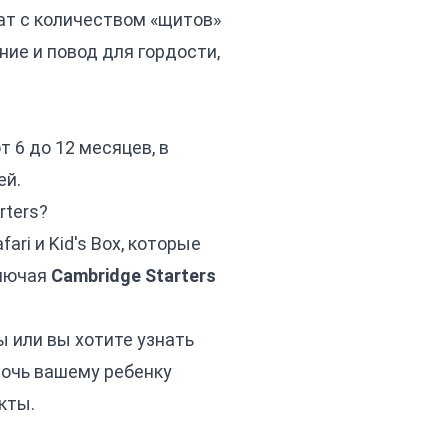
кат с количеством «щитов»
ние и повод для гордости,
т 6 до 12 месяцев, в
ей.
rters?
fari
и
Kid's Box
, которые
ключая
Cambridge Starters
ы или вы хотите узнать
мочь вашему ребенку
кты
.