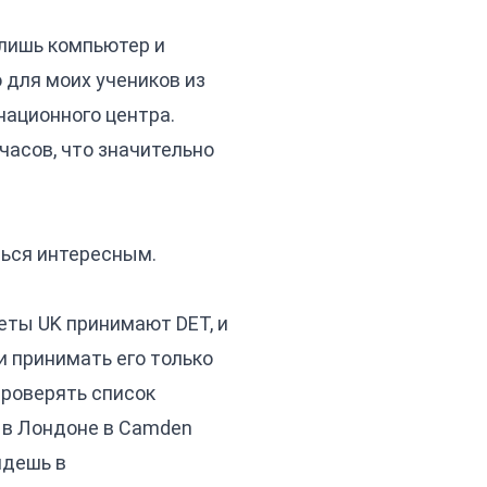
 лишь компьютер и
о для моих учеников из
национного центра.
часов, что значительно
ться интересным.
еты UK принимают DET, и
и принимать его только
проверять список
 в Лондоне в Camden
идешь в