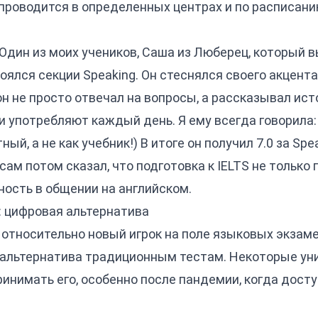
проводится в определенных центрах и по расписани
Один из моих учеников, Саша из Люберец, который 
оялся секции Speaking. Он стеснялся своего акцента
он не просто отвечал на вопросы, а рассказывал ист
потребляют каждый день. Я ему всегда говорила: "Thin
ный, а не как учебник!) В итоге он получил 7.0 за Spe
ам потом сказал, что подготовка к IELTS не только 
нность в общении на английском.
T): цифровая альтернатива
то относительно новый игрок на поле языковых экзам
я альтернатива традиционным тестам. Некоторые у
инимать его, особенно после пандемии, когда дост