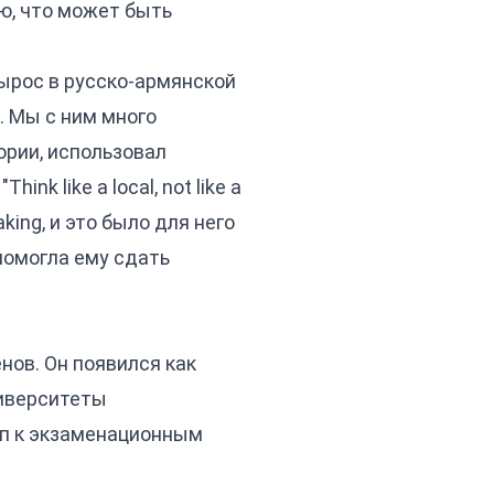
ю, что может быть
вырос в русско-армянской
. Мы с ним много
ории, использовал
k like a local, not like a
aking, и это было для него
помогла ему сдать
енов. Он появился как
ниверситеты
уп к экзаменационным