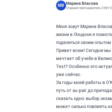
Марина Власова
МВ
Старший преподаватель O'KEY 
Меня зовут Марина Власова
жизни в Лондоне я помогла
поделиться своим опытом в
Привет всем! Сегодня мы 
мечтает об учебе в Велико
Test? Особенно это актуал
уже сейчас.
За годы моей работы в O'K
путь от au-pair до препод
сказать одно: выбор экза
может сильно повлиять н