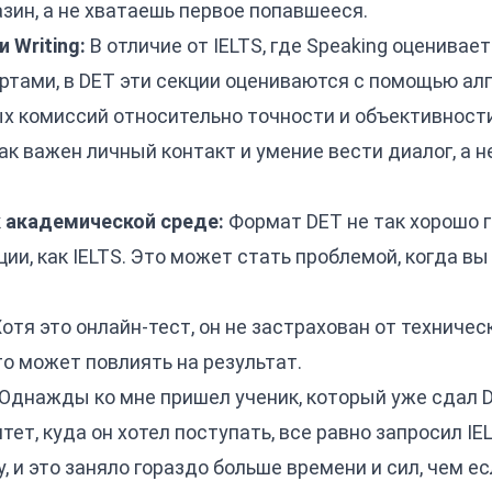
ин, а не хватаешь первое попавшееся.
 Writing:
В отличие от IELTS, где Speaking оценивае
ертами, в DET эти секции оцениваются с помощью а
х комиссий относительно точности и объективности 
как важен личный контакт и умение вести диалог, а 
 академической среде:
Формат DET не так хорошо 
ии, как IELTS. Это может стать проблемой, когда вы
отя это онлайн-тест, он не застрахован от техничес
о может повлиять на результат.
Однажды ко мне пришел ученик, который уже сдал D
тет, куда он хотел поступать, все равно запросил I
у, и это заняло гораздо больше времени и сил, чем е