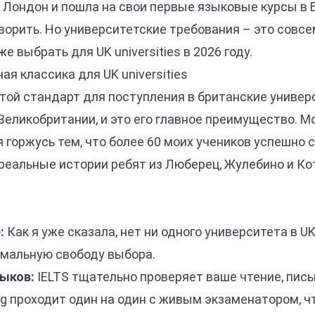
в Лондон и пошла на свои первые языковые курсы в Б
ворить. Но университетские требования – это совсе
е выбрать для UK universities в 2026 году.
ая классика для UK universities
отой стандарт для поступления в британские универ
еликобритании, и это его главное преимущество. М
я горжусь тем, что более 60 моих учеников успешно с
 реальные истории ребят из Люберец, Жулебино и Ко
:
Как я уже сказала, нет ни одного университета в U
имальную свободу выбора.
выков:
IELTS тщательно проверяет ваше чтение, пись
ng проходит один на один с живым экзаменатором, ч