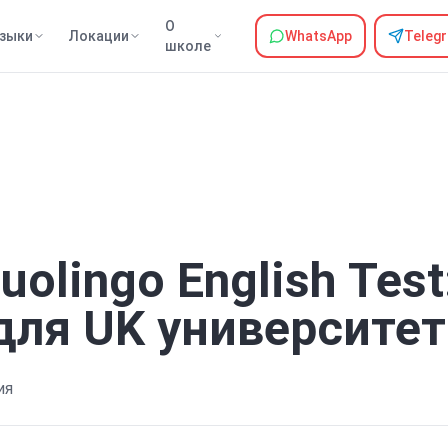
О
зыки
Локации
WhatsApp
Teleg
школе
uolingo English Test
для UK университет
ия