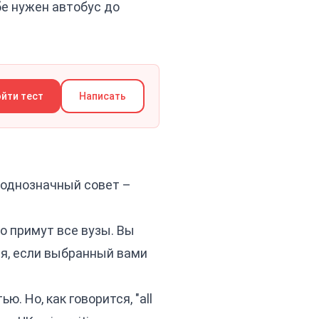
бе нужен автобус до
йти тест
Написать
й однозначный совет –
о примут все вузы. Вы
ия, если выбранный вами
. Но, как говорится, "all