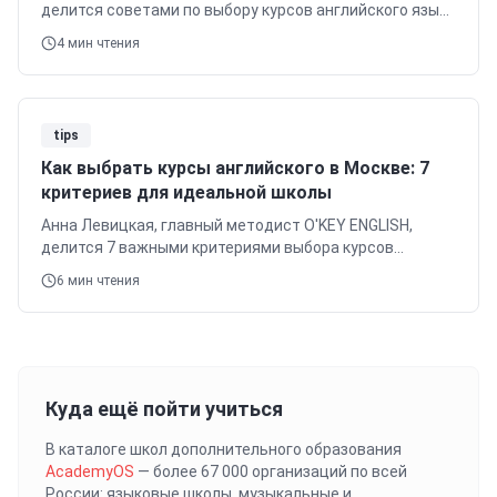
делится советами по выбору курсов английского языка
в Москве и МО. Узнайте о методиках, преподавателях,
4
мин чтения
ценах и форматах обучения.
tips
Как выбрать курсы английского в Москве: 7
критериев для идеальной школы
Анна Левицкая, главный методист O'KEY ENGLISH,
делится 7 важными критериями выбора курсов
английского в Москве. Узнайте, на что обратить
6
мин чтения
внимание при поиске идеальной школы.
Куда ещё пойти учиться
В каталоге школ дополнительного образования
AcademyOS
— более 67 000 организаций по всей
России: языковые школы, музыкальные и