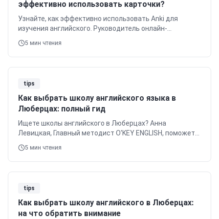
эффективно использовать карточки?
Узнайте, как эффективно использовать Anki для
изучения английского. Руководитель онлайн-
направления Кирилл Новиков делится советами по
5
мин чтения
созданию колод и режимам повторения.
tips
Как выбрать школу английского языка в
Люберцах: полный гид
Ищете школы английского в Люберцах? Анна
Левицкая, Главный методист O'KEY ENGLISH, поможет
выбрать идеальные курсы. Узнайте о расположении,
5
мин чтения
программах и ценах.
tips
Как выбрать школу английского в Люберцах:
на что обратить внимание