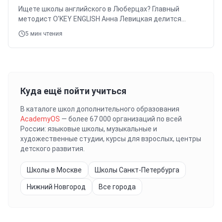
Ищете школы английского в Люберцах? Главный
методист O'KEY ENGLISH Анна Левицкая делится
экспертными советами по выбору курсов: цели,
5
мин чтения
лицензии, методики, цены и пробный урок.
Куда ещё пойти учиться
В каталоге школ дополнительного образования
AcademyOS
— более 67 000 организаций по всей
России: языковые школы, музыкальные и
художественные студии, курсы для взрослых, центры
детского развития.
Школы в Москве
Школы Санкт-Петербурга
Нижний Новгород
Все города