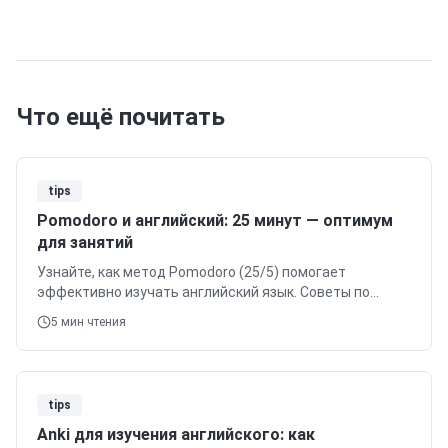
Что ещё почитать
tips
Pomodoro и английский: 25 минут — оптимум
для занятий
Узнайте, как метод Pomodoro (25/5) помогает
эффективно изучать английский язык. Советы по
структурированию дня, использованию перерывов и
5
мин чтения
применению для разных возрастов. Бесплатный
пробный урок в O'KEY ENGLISH.
tips
Anki для изучения английского: как