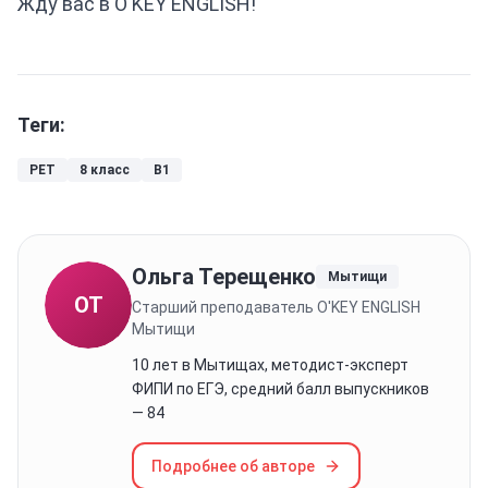
Жду вас в O'KEY ENGLISH!
Теги:
PET
8 класс
B1
Ольга Терещенко
Мытищи
ОТ
Старший преподаватель O'KEY ENGLISH
Мытищи
10 лет в Мытищах, методист-эксперт
ФИПИ по ЕГЭ, средний балл выпускников
— 84
Подробнее об авторе