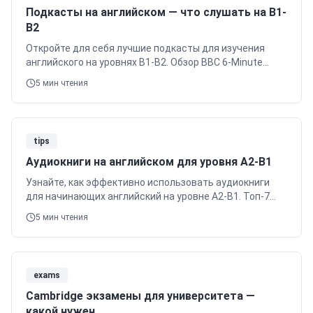
Подкасты на английском — что слушать на B1-
B2
Откройте для себя лучшие подкасты для изучения
английского на уровнях B1-B2. Обзор BBC 6-Minute
English, ESL Podcast, Luke's English и других. Советы от
5
мин чтения
O'KEY ENGLISH Cambridge.
tips
Аудиокниги на английском для уровня A2-B1
Узнайте, как эффективно использовать аудиокниги
для начинающих английский на уровне A2-B1. Топ-7
серий (Cambridge English Readers, Penguin Active),
5
мин чтения
методики прослушивания и где найти. Бесплатный
пробный урок в O'KEY ENGLISH. Cambridge.
exams
Cambridge экзамены для университета —
какой нужен