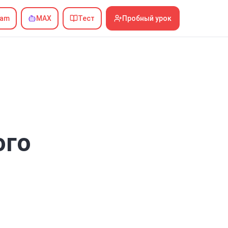
ram
MAX
Тест
Пробный урок
ого