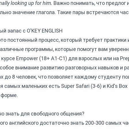
nally looking up for him.
Важно понимать, что предлог 
ально значение глагола. Такие пары встречаются час
ый запас с O'KEY ENGLISH
 это постоянный процесс, который требует практики 
азличные программы, которые помогут вам уверенно
а курсе
Empower (18+ A1-C1)
для взрослых или на
Pre
собое внимание развитию разговорных навыков и р
ах до 8 человек, что позволяет каждому студенту п
ля самых маленьких есть
Super Safari (3-6)
и
Kid's Box
 форме.
жно знать для свободного общения?
ого английского достаточно знать 200-300 самых час