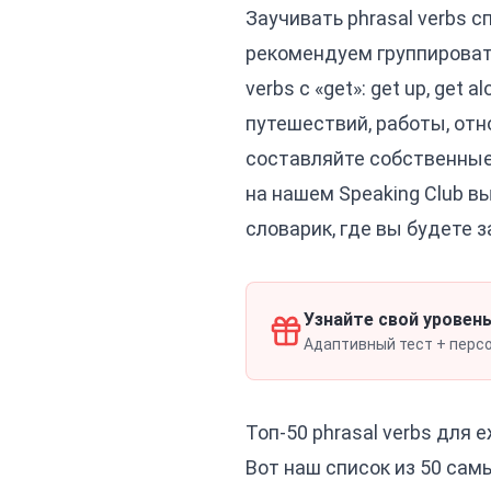
Заучивать phrasal verbs с
рекомендуем группировать
verbs с «get»:
get up, get al
путешествий, работы, отн
составляйте собственные 
на нашем
Speaking Club
вы
словарик, где вы будете з
Узнайте свой уровень
Адаптивный тест + персон
Топ-50 phrasal verbs для
Вот наш список из 50 сам