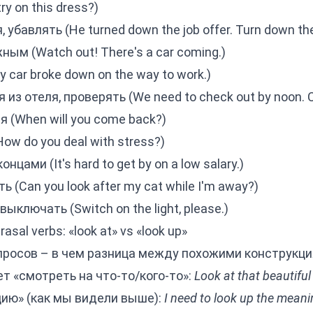
ry on this dress?)
убавлять (He turned down the job offer. Turn down th
ым (Watch out! There's a car coming.)
 car broke down on the way to work.)
з отеля, проверять (We need to check out by noon. C
 (When will you come back?)
ow do you deal with stress?)
нцами (It's hard to get by on a low salary.)
 (Can you look after my cat while I'm away?)
ыключать (Switch on the light, please.)
sal verbs: «look at» vs «look up»
росов – в чем разница между похожими конструкциям
ает «смотреть на что-то/кого-то»:
Look at that beautiful
цию» (как мы видели выше):
I need to look up the meani