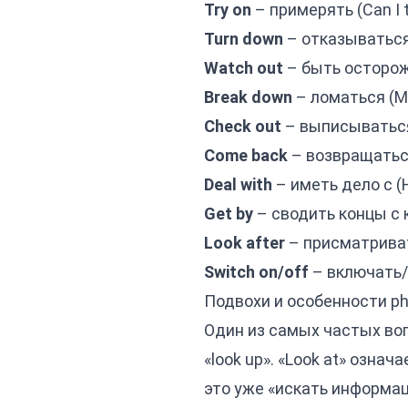
Try on
– примерять (Can I t
Turn down
– отказываться, 
Watch out
– быть осторожн
Break down
– ломаться (My
Check out
– выписываться и
Come back
– возвращаться
Deal with
– иметь дело с (H
Get by
– сводить концы с ко
Look after
– присматривать
Switch on/off
– включать/в
Подвохи и особенности phra
Один из самых частых воп
«look up». «Look at» означ
это уже «искать информа