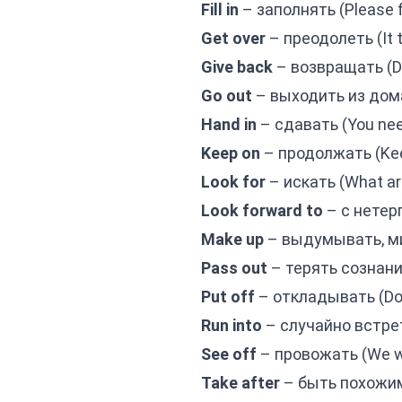
Fill in
– заполнять (Please fil
Get over
– преодолеть (It to
Give back
– возвращать (Don
Go out
– выходить из дома 
Hand in
– сдавать (You need
Keep on
– продолжать (Keep 
Look for
– искать (What are
Look forward to
– с нетерп
Make up
– выдумывать, мир
Pass out
– терять сознание
Put off
– откладывать (Don'
Run into
– случайно встретит
See off
– провожать (We wen
Take after
– быть похожим 