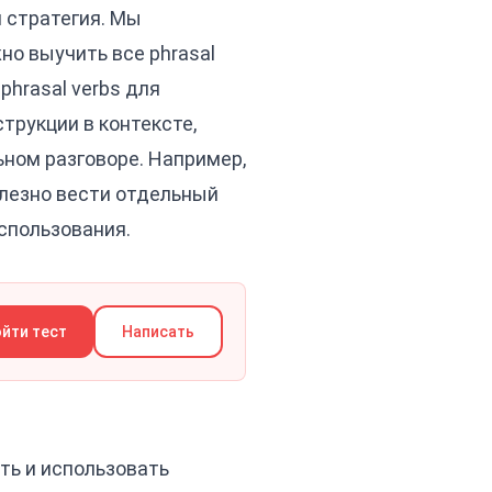
я стратегия. Мы
но выучить все phrasal
phrasal verbs для
трукции в контексте,
ьном разговоре. Например,
олезно вести отдельный
использования.
йти тест
Написать
ть и использовать