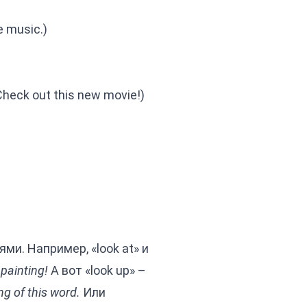
e music.)
heck out this new movie!)
и. Например, «look at» и
 painting!
А вот «look up» –
ng of this word.
Или