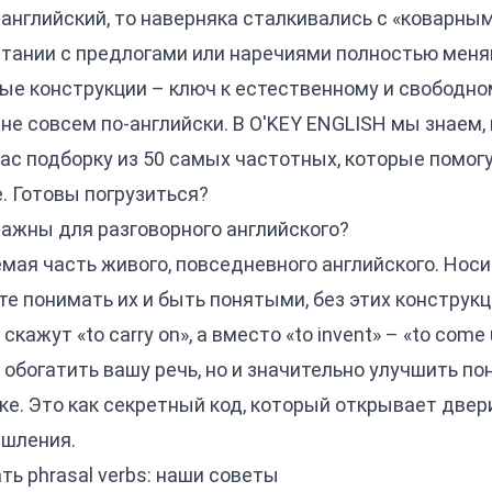
английский, то наверняка сталкивались с «коварными
етании с предлогами или наречиями полностью меня
ые конструкции – ключ к естественному и свободно
 не совсем по-английски. В O'KEY ENGLISH мы знаем, 
 вас подборку из 50 самых частотных, которые помог
. Готовы погрузиться?
 важны для разговорного английского?
емая часть живого, повседневного английского. Нос
те понимать их и быть понятыми, без этих конструкц
скажут «to carry on», а вместо «to invent» – «to come 
 обогатить вашу речь, но и значительно улучшить по
е. Это как секретный код, который открывает двери
ышления.
ь phrasal verbs: наши советы