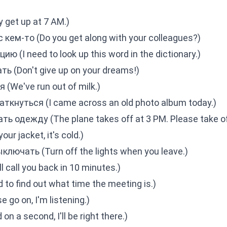
y get up at 7 AM.)
 кем-то (Do you get along with your colleagues?)
 (I need to look up this word in the dictionary.)
ь (Don't give up on your dreams!)
(We've run out of milk.)
ткнуться (I came across an old photo album today.)
ь одежду (The plane takes off at 3 PM. Please take of
ur jacket, it's cold.)
лючать (Turn off the lights when you leave.)
l call you back in 10 minutes.)
to find out what time the meeting is.)
go on, I'm listening.)
 a second, I'll be right there.)