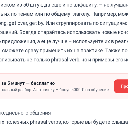
писком из 50 штук, да еще и по алфавиту, — не лучша
 их по темам или по общему глаголу. Например, мож
ong, get over, get by
. Или сгруппировать по ситуациям: 
ошений. Всегда старайтесь использовать новые конс
предложения, а еще лучше – используйте их в реал
 сможете сразу применить их на практике. Также п
аписывать не только phrasal verb, но и примеры его 
 за 5 минут — бесплатно
Про
альный разбор. А за заявку — бонус 5000 ₽ на обучение.
 ежедневного общения
ых полезных phrasal verbs, которые вы будете слыша