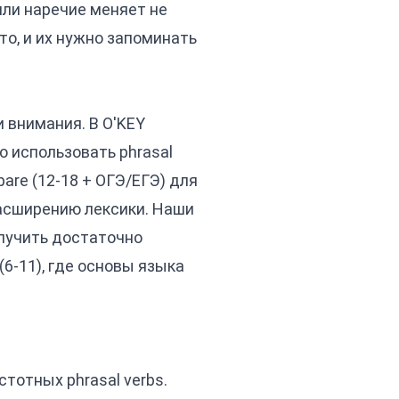
или наречие меняет не
то, и их нужно запоминать
и внимания. В O'KEY
 использовать phrasal
pare (12-18 + ОГЭ/ЕГЭ)
для
асширению лексики. Наши
олучить достаточно
 (6-11)
, где основы языка
тотных phrasal verbs.