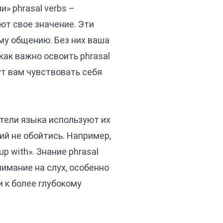
» phrasal verbs –
ют свое значение. Эти
му общению. Без них ваша
как важно освоить phrasal
ут вам чувствовать себя
ители языка используют их
ий не обойтись. Например,
up with». Знание phrasal
нимание на слух, особенно
 к более глубокому