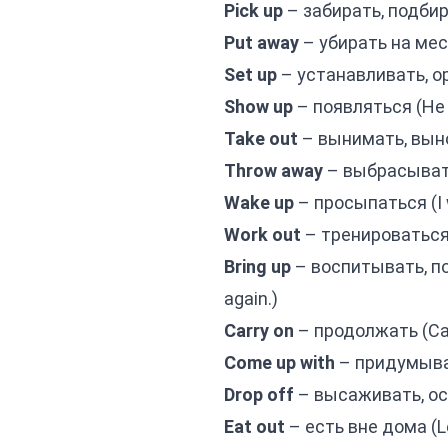
Pick up
– забирать, подбира
Put away
– убирать на мест
Set up
– устанавливать, ор
Show up
– появляться (He d
Take out
– вынимать, вынос
Throw away
– выбрасывать 
Wake up
– просыпаться (I w
Work out
– тренироваться, 
Bring up
– воспитывать, под
again.)
Carry on
– продолжать (Carr
Come up with
– придумыват
Drop off
– высаживать, ост
Eat out
– есть вне дома (Let