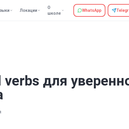
О
зыки
Локации
WhatsApp
Teleg
школе
l verbs для уверенн
а
я