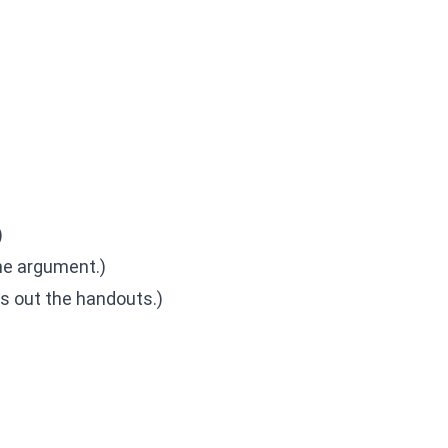
)
e argument.)
s out the handouts.)