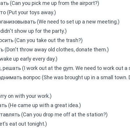
ть (Can you pick me up from the airport?)
о (Put your toys away.)
ганизовывать (We need to set up a new meeting.)
idn't show up for the party.)
ить (Can you take out the trash?)
(Don't throw away old clothes, donate them.)
ake up early every day.)
решать (I work out at the gym. We need to work out a s
нимать вопрос (She was brought up in a small town. Do
y on with your work.)
ь (He came up with a great idea.)
авлять (Can you drop me off at the station?)
's eat out tonight.)