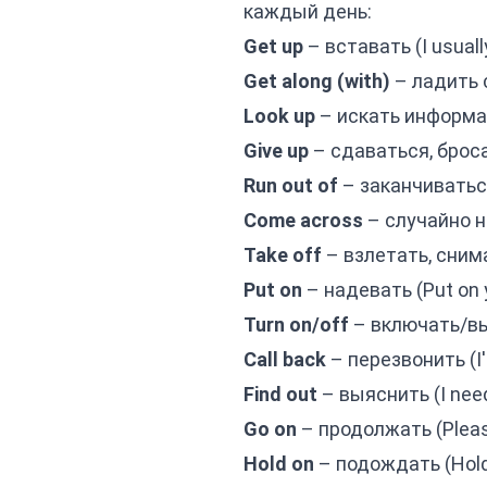
каждый день:
Get up
– вставать (I usuall
Get along (with)
– ладить с
Look up
– искать информацию
Give up
– сдаваться, бросат
Run out of
– заканчиваться 
Come across
– случайно на
Take off
– взлетать, снимат
Put on
– надевать (Put on yo
Turn on/off
– включать/вык
Call back
– перезвонить (I'l
Find out
– выяснить (I need 
Go on
– продолжать (Please 
Hold on
– подождать (Hold on