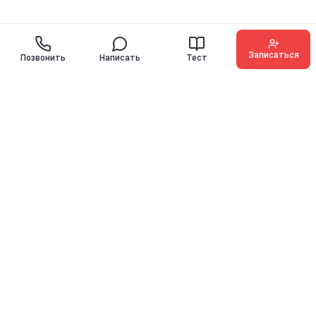
Записаться
Позвонить
Написать
Тест
O'KEY ENGLISH
Иностранные языки для детей, подростков и взрослых с
гарантией прогресса
10 лет
10000+