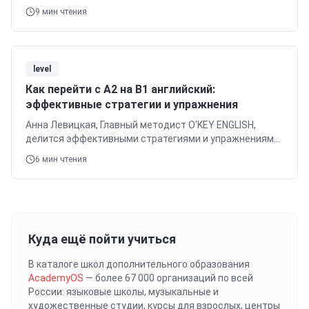
учеников к международным экзаменам.
9
мин чтения
level
Как перейти с A2 на B1 английский:
эффективные стратегии и упражнения
Анна Левицкая, Главный методист O'KEY ENGLISH,
делится эффективными стратегиями и упражнениями,
как перейти с A2 на B1 английский. Узнайте о развитии
6
мин чтения
лексики, грамматики и всех навыков.
Куда ещё пойти учиться
В каталоге школ дополнительного образования
AcademyOS
— более 67 000 организаций по всей
России: языковые школы, музыкальные и
художественные студии, курсы для взрослых, центры