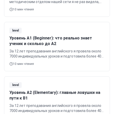
методическим отделом нашей сети я не раз видела,
как непонимание шкалы CEFR сбивает с толку
10
мин чтения
родителей и учеников.
level
Уровень A1 (Beginner): что реально знает
ученик и сколько до A2
За 12 лет преподавания английского я провела около
7000 индивидуальных уроков и подготовила более 400
учеников к международным экзаменам.
10
мин чтения
level
Уровень A2 (Elementary): главные ловушки на
пути к B1
За 12 лет преподавания английского я провела около
7000 индивидуальных уроков и подготовила более 400