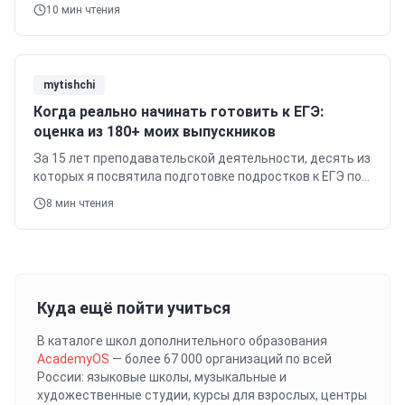
в подготовке подростков к государственным
10
мин чтения
экзаменам и международным…
mytishchi
Когда реально начинать готовить к ЕГЭ:
оценка из 180+ моих выпускников
За 15 лет преподавательской деятельности, десять из
которых я посвятила подготовке подростков к ЕГЭ по
английскому языку, я накопила обширный опыт и
8
мин чтения
методическую базу, позволяющую…
Куда ещё пойти учиться
В каталоге школ дополнительного образования
AcademyOS
— более 67 000 организаций по всей
России: языковые школы, музыкальные и
художественные студии, курсы для взрослых, центры