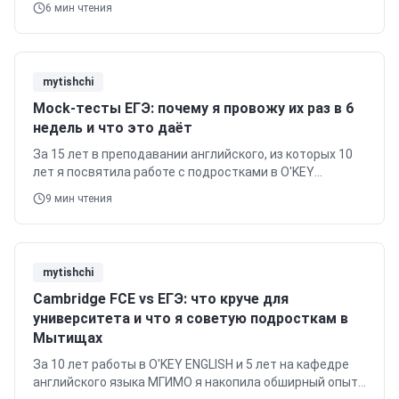
6
мин чтения
повторениями и советы от Кирилла Новикова.
mytishchi
Mock-тесты ЕГЭ: почему я провожу их раз в 6
недель и что это даёт
За 15 лет в преподавании английского, из которых 10
лет я посвятила работе с подростками в O'KEY
ENGLISH, а до этого 5 лет преподавала в МГИМО, я
9
мин чтения
убедилась в исключительной…
mytishchi
Cambridge FCE vs ЕГЭ: что круче для
университета и что я советую подросткам в
Мытищах
За 10 лет работы в O'KEY ENGLISH и 5 лет на кафедре
английского языка МГИМО я накопила обширный опыт