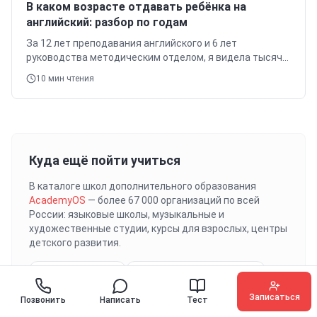
В каком возрасте отдавать ребёнка на
английский: разбор по годам
За 12 лет преподавания английского и 6 лет
руководства методическим отделом, я видела тысячи
учеников и понимаю, как важно выбрать правильный
10
мин чтения
момент для начала обучения.
Куда ещё пойти учиться
В каталоге школ дополнительного образования
AcademyOS
— более 67 000 организаций по всей
России: языковые школы, музыкальные и
художественные студии, курсы для взрослых, центры
детского развития.
Школы в Москве
Школы Санкт-Петербурга
Нижний Новгород
Все города
Записаться
Позвонить
Написать
Тест