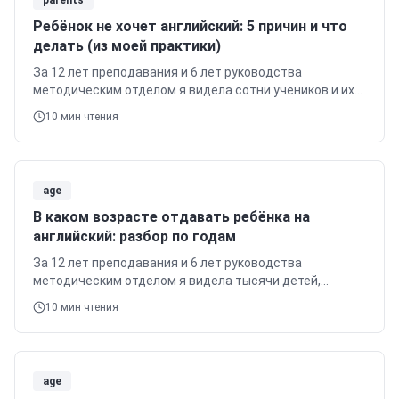
parents
Ребёнок не хочет английский: 5 причин и что
делать (из моей практики)
За 12 лет преподавания и 6 лет руководства
методическим отделом я видела сотни учеников и их
родителей, сталкивающихся с проблемой отсутствия
10
мин чтения
мотивации к английскому.
age
В каком возрасте отдавать ребёнка на
английский: разбор по годам
За 12 лет преподавания и 6 лет руководства
методическим отделом я видела тысячи детей,
начинающих свой путь в английском.
10
мин чтения
age