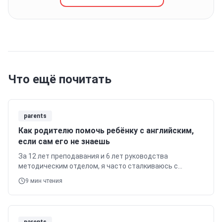
Что ещё почитать
parents
Как родителю помочь ребёнку с английским,
если сам его не знаешь
За 12 лет преподавания и 6 лет руководства
методическим отделом, я часто сталкиваюсь с
вопросами родителей о том, как помочь ребёнку с
9
мин чтения
английским, если сами они его не знают.