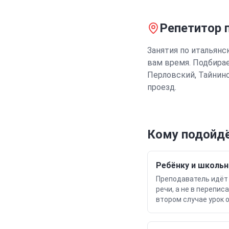
Репетитор
п
Занятия
по итальянс
вам время.
Подбирае
Перловский, Тайнин
проезд.
Кому подойдё
Ребёнку и школьн
Преподаватель идёт в
речи, а не в перепи
втором случае урок 