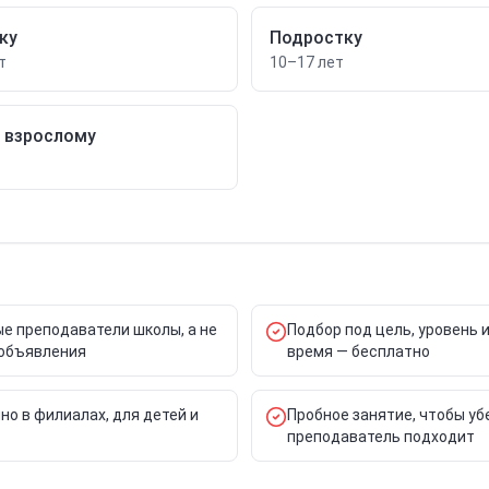
ку
Подростку
т
10–17 лет
/ взрослому
е преподаватели школы, а не
Подбор под цель, уровень 
объявления
время — бесплатно
но в филиалах, для детей и
Пробное занятие, чтобы уб
преподаватель подходит