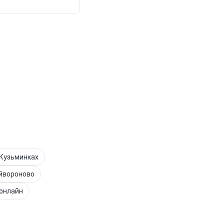
 Кузьминках
айвороново
онлайн