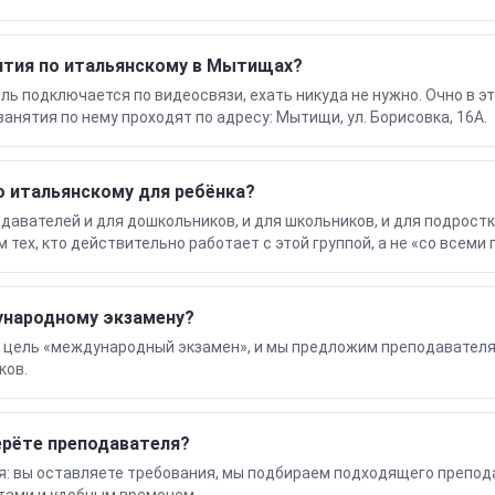
ятия по итальянскому в Мытищах?
ль подключается по видеосвязи, ехать никуда не нужно. Очно в 
анятия по нему проходят по адресу: Мытищи, ул. Борисовка, 16А.
о итальянскому для ребёнка?
давателей и для дошкольников, и для школьников, и для подростк
тех, кто действительно работает с этой группой, а не «со всеми 
ународному экзамену?
е цель «международный экзамен», и мы предложим преподавателя
ков.
ерёте преподавателя?
я: вы оставляете требования, мы подбираем подходящего препод