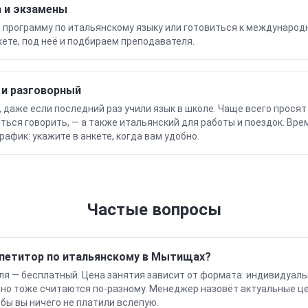
 и экзамены
ю программу
по итальянскому языку
или готовиться к международ
кете, под неё и подбираем преподавателя.
я и разговорный
, даже если последний раз учили язык в школе. Чаще всего прося
ться говорить, — а также
итальянский
для работы и поездок. Вре
афик: укажите в анкете, когда вам удобно.
Частые вопросы
епетитор по итальянскому в Мытищах?
я — бесплатный. Цена занятия зависит от формата: индивидуальн
чно тоже считаются по-разному. Менеджер назовёт актуальные ц
обы вы ничего не платили вслепую.