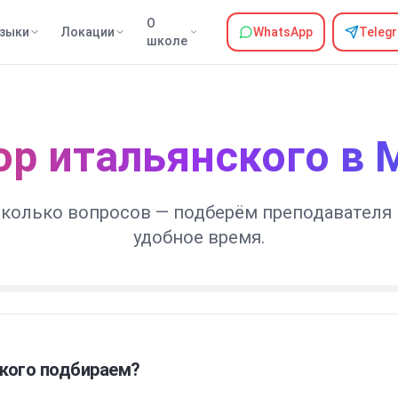
О
зыки
Локации
WhatsApp
Teleg
школе
ор итальянского в
сколько вопросов — подберём преподавателя 
удобное время.
кого подбираем?