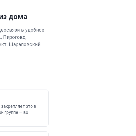
 из дома
деосвязи в удобное
, Пирогово,
ект, Шараповский
 закрепляет это в
й группе — во