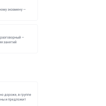
ному экзамену
—
т разговорный —
мя занятий
о дороже, в группе
ены и предложит