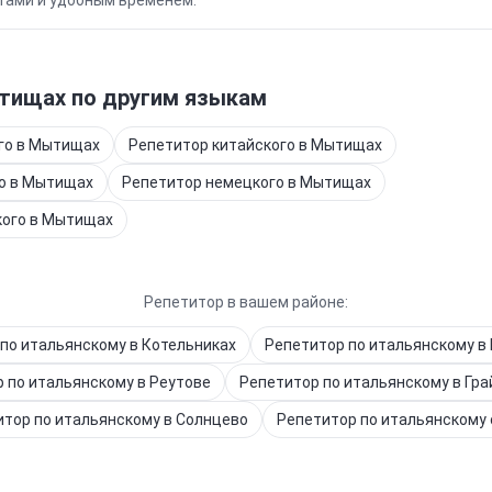
тами и удобным временем.
тищах
по другим языкам
го
в Мытищах
Репетитор
китайского
в Мытищах
о
в Мытищах
Репетитор
немецкого
в Мытищах
кого
в Мытищах
Репетитор в вашем районе:
по итальянскому
в Котельниках
Репетитор
по итальянскому
в
р
по итальянскому
в Реутове
Репетитор
по итальянскому
в Гр
итор
по итальянскому
в Солнцево
Репетитор
по итальянскому