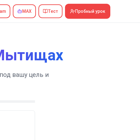
ram
MAX
Тест
Пробный урок
 Мытищах
под вашу цель и