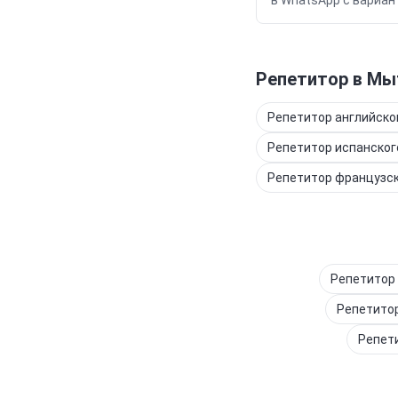
в WhatsApp с вариан
Репетитор
в Мы
Репетитор
английско
Репетитор
испанског
Репетитор
французс
Репетитор
Репетито
Репет