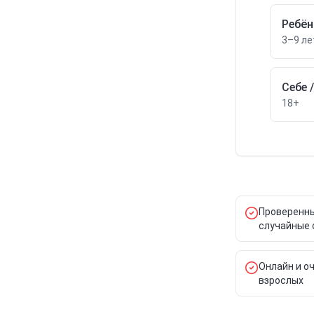
Ребён
3–9 ле
Себе 
18+
Проверенны
случайные 
Онлайн и оч
взрослых