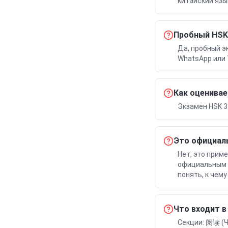
китайский язы
Пробный HSK 
Да, пробный э
WhatsApp или 
Как оценивае
Экзамен HSK 3
Это официал
Нет, это прим
официальным б
понять, к чем
Что входит в
Секции: 阅读 (Ч