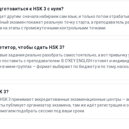
готовиться к HSK 3 с нуля?
удет другим: сначала набираем сам язык, и только потом отрабат
бный экзамен покажет реальную точку старта, а преподаватель р
а на этапы с промежуточными контрольными точками.
етитор, чтобы сдать HSK 3?
вые задания реально разобрать самостоятельно, а вот привычку
 поставить с преподавателем. В O'KEY ENGLISH готовят и индиви
и в мини-группах — формат выбирают по бюджету и по тому, наско
K 3?
HSK 3 принимают аккредитованные экзаменационные центры — а
ты публикует организатор экзамена, там же идёт регистрация и 
помогаем подобрать сессию под ваши сроки.