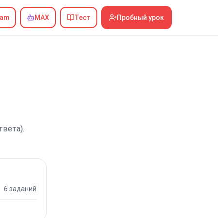
ram
MAX
Тест
Пробный урок
твета).
6 заданий