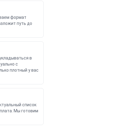
ываем формат
азложит путь до
 укладываться в
дуально с
лько плотный у вас
ктуальный список
оплата. Мы готовим