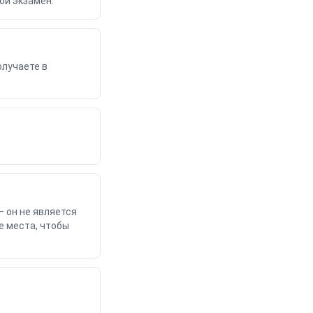
ой экзамен.
олучаете в
— он не является
е места, чтобы