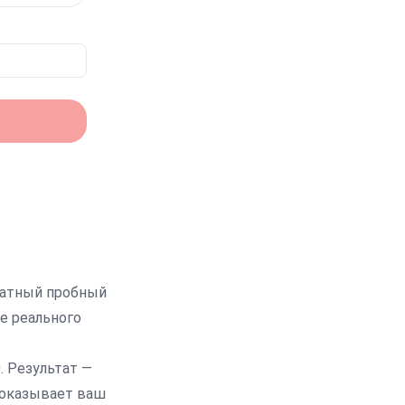
латный пробный
е реального
.
Результат —
 показывает ваш