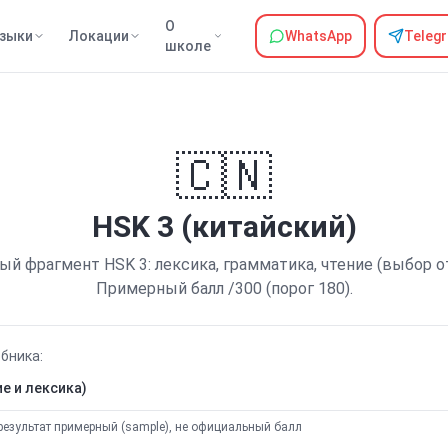
О
зыки
Локации
WhatsApp
Teleg
школе
🇨🇳
HSK 3 (китайский)
й фрагмент HSK 3: лексика, грамматика, чтение (выбор о
Примерный балл /300 (порог 180).
бника:
е и лексика)
результат примерный (sample), не официальный балл