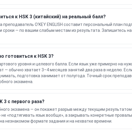
иться к HSK 3 (китайский) на реальный балл?
а преподаватель O'KEY ENGLISH составит персональный план под
 и сроки — по вашим слабым местам из результата. Запишитесь н
о готовиться к HSK 3?
артового уровня и целевого балла. Если язык уже примерно на нуж
т — обычно хватает 3–4 месяцев занятий два раза в неделю. Есл
нимать, подготовка занимает от полугода. Точный срок преподав
обного экзамена.
K 3 с первого раза?
бного экзамена — он покажет разрыв между текущим результатом 
не «подтягивать язык вообще», а закрывать конкретные провалы
на незнакомом формате задания и на нехватке времени.