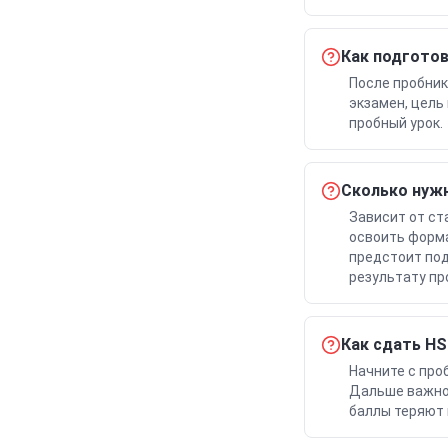
Как подготов
После пробник
экзамен, цель
пробный урок.
Сколько нужн
Зависит от ст
освоить форма
предстоит под
результату пр
Как сдать HS
Начните с про
Дальше важно 
баллы теряют 