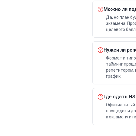
Можно ли под
Да, но план б
экзамена. Про
целевого балл
Нужен ли реп
Формат и типо
тайминг проще
репетитором, 
график.
Где сдать HS
Официальный 
площадок и да
к экзамену и 