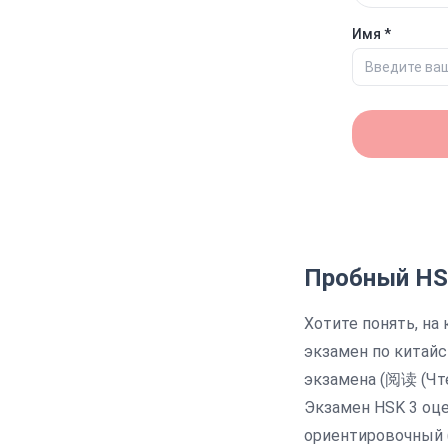
Имя *
Пробный
HS
Хотите понять, на
экзамен по
китайс
экзамена (
阅读 (Чте
Экзамен HSK 3 оце
ориентировочный (