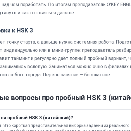
 над чем поработать. По итогам преподаватель O'KEY ENG
дтянуть и как готовиться дальше.
овки к
HSK 3
т точку старта, а дальше нужна системная работа. Подго
т индивидуально или в мини-группе: преподаватель разби
авит тайминг
и регулярно даёт полный пробный вариант, 
не занимались вслепую. Заниматься можно очно в филиалах
н из любого города. Первое занятие — бесплатное.
ые вопросы про пробный
HSK 3 (китай
ся пробный HSK 3 (китайский)?
т. Это короткая представительная выборка заданий из реального