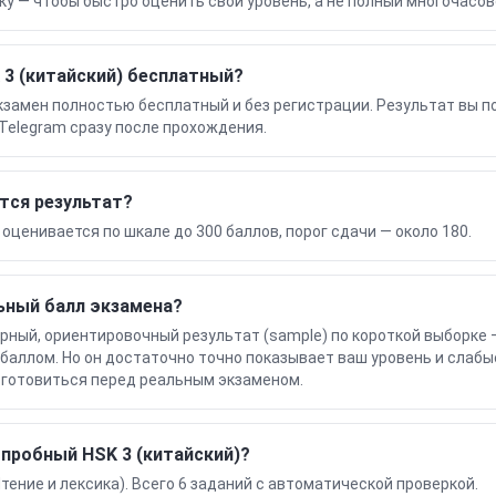
ку — чтобы быстро оценить свой уровень, а не полный многочасов
3 (китайский) бесплатный?
кзамен полностью бесплатный и без регистрации. Результат вы п
Telegram сразу после прохождения.
тся результат?
 оценивается по шкале до 300 баллов, порог сдачи — около 180.
ьный балл экзамена?
ерный, ориентировочный результат (sample) по короткой выборке 
аллом. Но он достаточно точно показывает ваш уровень и слабы
у готовиться перед реальным экзаменом.
 пробный HSK 3 (китайский)?
тение и лексика). Всего 6 заданий с автоматической проверкой.