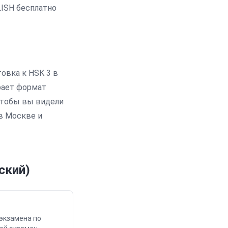
LISH бесплатно
товка к
HSK 3
в
рает формат
чтобы вы видели
 в Москве и
ский)
 экзамена по