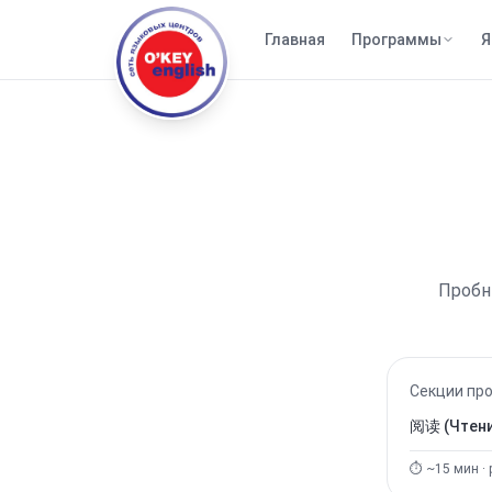
Главная
Программы
Я
Пробны
Секции про
阅读 (Чтени
⏱️ ~
15
мин · 