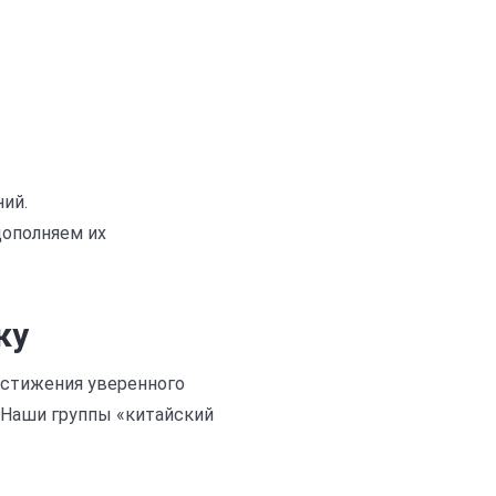
ий.
дополняем их
ку
остижения уверенного
. Наши группы «китайский