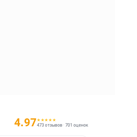
4.97
★★★★★
473
отзывов ·
701
оценок