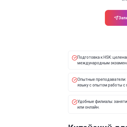
Зап
Подготовка к HSK: целен
международным экзамен
Опытные преподаватели:
языку с опытом работы с
Удобные филиалы: занятия
или онлайн.