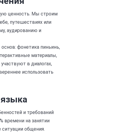
учения
скую ценность. Мы строим
чебе, путешествиях или
му, аудированию и
 основ: фонетика пиньинь,
нтерактивные материалы,
 участвуют в диалогах,
увереннее использовать
 языка
бенностей и требований
% времени на занятии
е ситуации общения.