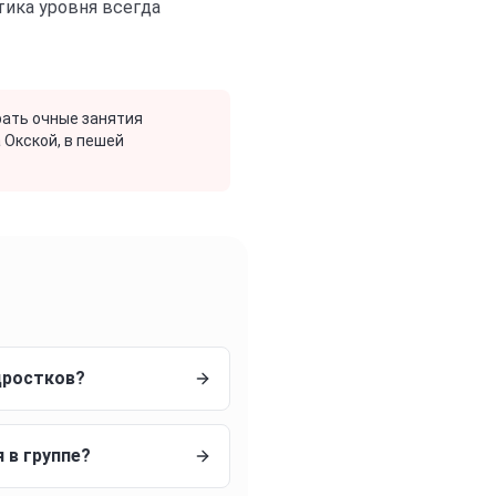
тика уровня всегда
ать очные занятия
 Окской, в пешей
дростков?
 в группе?