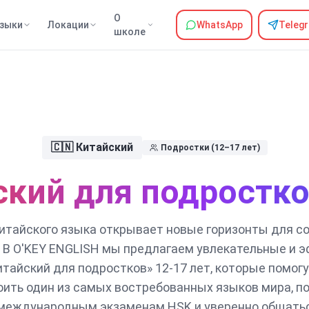
О
зыки
Локации
WhatsApp
Teleg
школе
🇨🇳
Китайский
Подростки
(
12–17 лет
)
кий для подростко
итайского языка открывает новые горизонты для 
. В O'KEY ENGLISH мы предлагаем увлекательные и 
итайский для подростков» 12-17 лет, которые помог
оить один из самых востребованных языков мира, п
 международным экзаменам HSK и уверенно общатьс