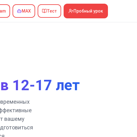
ram
MAX
Тест
Пробный урок
в 12-17 лет
современных
эффективные
ут вашему
одготовиться
я.