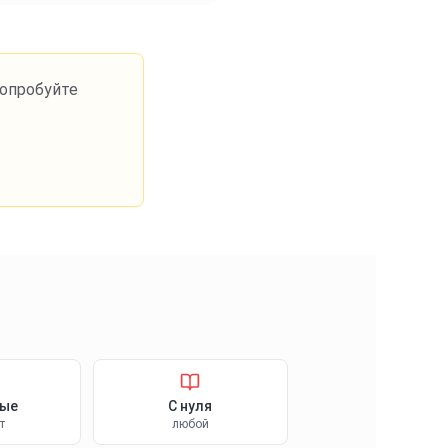
Попробуйте
лые
С нуля
т
любой