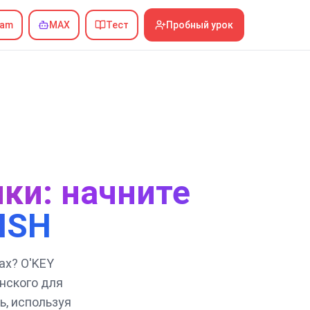
ram
MAX
Тест
Пробный урок
мки: начните
ISH
ах? O'KEY
нского для
ь, используя