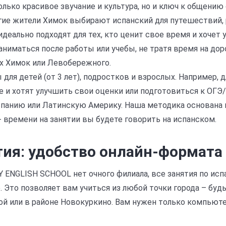
олько красивое звучание и культура, но и ключ к общению
гие жители Химок выбирают испанский для путешествий, 
деально подходят для тех, кто ценит свое время и хочет
ниматься после работы или учебы, не тратя время на доро
х Химок или Левобережного.
ля детей (от 3 лет), подростков и взрослых. Например, 
 и хотят улучшить свои оценки или подготовиться к ОГЭ/
спанию или Латинскую Америку. Наша методика основана
+ времени на занятии вы будете говорить на испанском.
тия: удобство онлайн-формата
Y ENGLISH SCHOOL нет очного филиала, все занятия по ис
 Это позволяет вам учиться из любой точки города – буд
ой или в районе Новокуркино. Вам нужен только компьют