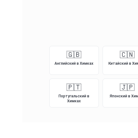
🇬🇧
🇨🇳
Английский
в Химках
Китайский
в Хи
🇵🇹
🇯🇵
Португальский
в
Японский
в Хи
Химках