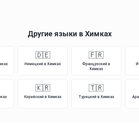
Другие языки
в Химках
🇩🇪
🇫🇷
мках
Немецкий
в Химках
Французский
в
И
Химках
🇰🇷
🇹🇷
мках
Корейский
в Химках
Турецкий
в Химках
Ара