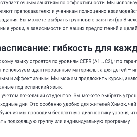
уступает очным занятиям по эффективности. Мы использ
оляют преподавателю и ученикам полноценно взаимодейс
адания. Вы можете выбрать групповые занятия (до 8 чело
ные уроки, в зависимости от ваших предпочтений и целей
расписание: гибкость для каж
кому языку строятся по уровням CEFR (A1→C2), что гара
ы используем адаптированные материалы, а для детей – и
ьным и эффективным. Мы можем предложить курсы, анало
анные под испанский язык.
 учетом пожеланий студентов. Вы можете выбрать утрен
ыходные дни. Это особенно удобно для жителей Химок, че
обучения мы проводим бесплатную диагностику уровня, ч
ать подходящую группу или индивидуальную программу.