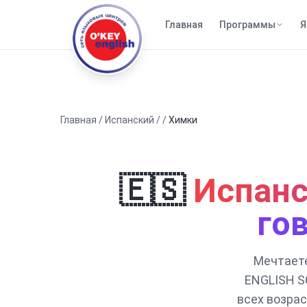
Главная
Программы
Я
Главная
/
Испанский
/
/
Химки
🇪🇸
Испанс
го
Мечтаете
ENGLISH S
всех возрас