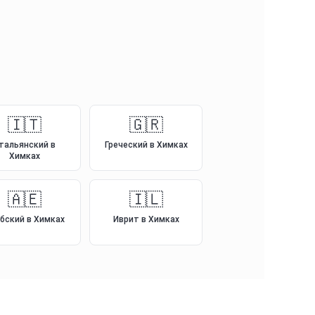
🇮🇹
🇬🇷
тальянский
в
Греческий
в Химках
Химках
🇦🇪
🇮🇱
бский
в Химках
Иврит
в Химках