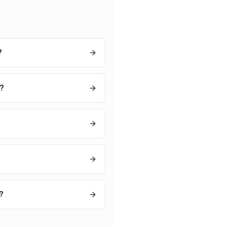
?
?
?