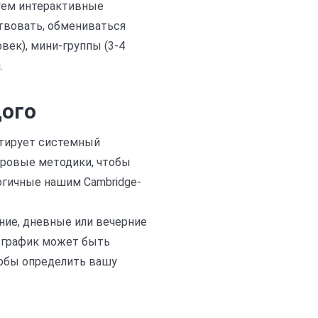
уем интерактивные
твовать, обмениваться
век), мини-группы (3-4
.
дого
нтирует системный
гровые методики, чтобы
гичные нашим Cambridge-
ние, дневные или вечерние
й график может быть
тобы определить вашу