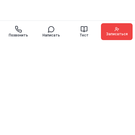
Записаться
Позвонить
Написать
Тест
O'KEY ENGLISH
Иностранные языки для детей, подростков и взрослых с
гарантией прогресса