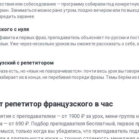
ествия или собеседование — программу собираем под конкретную 
орки». Заниматься можно рано утром, поздно вечером или по выхо
предить заранее.
ского
с нуля
лфавита и первых фраз, преподаватель объясняет по-русски и по
зык. Уже через несколько уроков вы сможете рассказать о себе, 
узский
с репетитором
 база есть, но «язык не поворачивается»: почти весь урок вы говор
збирает их в конце, не перебивая посреди фразы. Темы берём из 
т репетитор
французского
в час
тия с преподавателем — от 1900 ₽ за урок, мини-группа н
па — от 690 ₽. Подбор преподавателя бесплатный, первое 
смысл, только когда вы убедились, что преподаватель под
ели и длительности урока — точную стоимость менеджер н