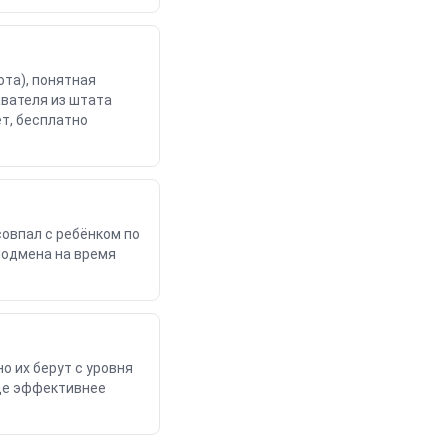
ота), понятная
авателя из штата
т, бесплатно
совпал с ребёнком по
 подмена на время
о их берут с уровня
аще эффективнее