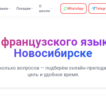
О
зыки
Локации
WhatsApp
Teleg
школе
 французского язык
Новосибирске
сколько вопросов — подберём онлайн-препода
цель и удобное время.