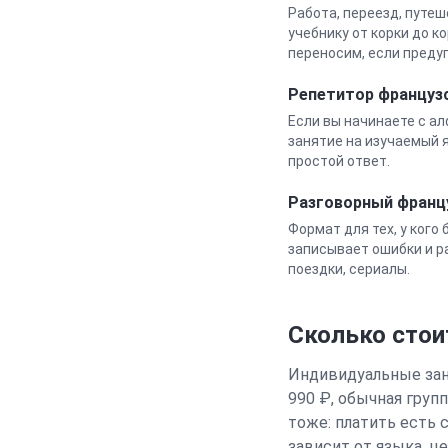
Работа, переезд, путеш
учебнику от корки до к
переносим, если преду
Репетитор
француз
Если вы начинаете с а
занятие на изучаемый я
простой ответ.
Разговорный
франц
Формат для тех, у кого
записывает ошибки и ра
поездки, сериалы.
Сколько стои
Индивидуальные заня
990 ₽, обычная груп
тоже: платить есть 
зависит от языка, ц