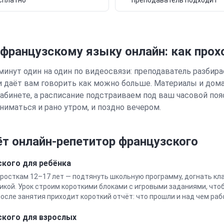
сплатно
преподаватель подходит
 французскому языку онлайн: как прох
минут один на один по видеосвязи: преподаватель разбирае
и даёт вам говорить как можно больше. Материалы и дом
абинете, а расписание подстраиваем под ваш часовой поя
ниматься и рано утром, и поздно вечером.
т онлайн-репетитор
французского
ского
для ребёнка
росткам 12–17 лет — подтянуть школьную программу, догнать кла
икой. Урок строим короткими блоками с игровыми заданиями, чтоб
осле занятия приходит короткий отчёт: что прошли и над чем ра
ского
для взрослых