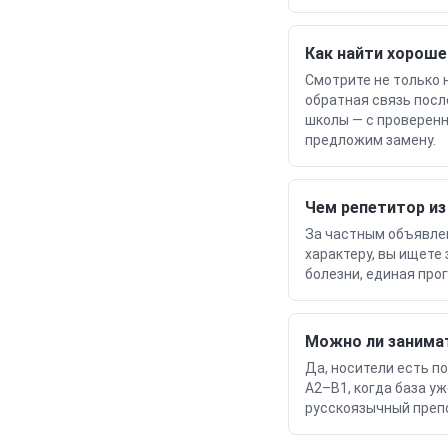
Как найти хороше
Смотрите не только 
обратная связь посл
школы — с проверенн
предложим замену.
Чем репетитор из
За частным объявлен
характеру, вы ищете
болезни, единая про
Можно ли занима
Да, носители есть по
A2–B1, когда база у
русскоязычный препо