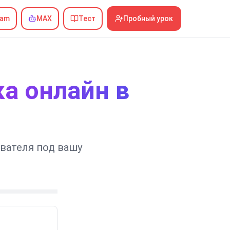
ram
MAX
Тест
Пробный урок
а онлайн в
вателя под вашу