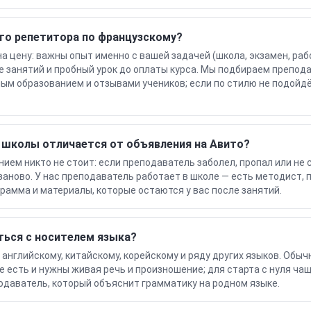
го репетитора по французскому?
на цену: важны опыт именно с вашей задачей (школа, экзамен, раб
е занятий и пробный урок до оплаты курса. Мы подбираем препод
ым образованием и отзывами учеников; если по стилю не подойдё
 школы отличается от объявления на Авито?
ием никто не стоит: если преподаватель заболел, пропал или не 
 заново. У нас преподаватель работает в школе — есть методист,
грамма и материалы, которые остаются у вас после занятий.
ться с носителем языка?
 английскому, китайскому, корейскому и ряду других языков. Обычн
же есть и нужны живая речь и произношение; для старта с нуля ч
даватель, который объяснит грамматику на родном языке.