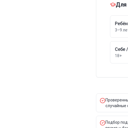
Для 
Ребён
3–9 ле
Себе 
18+
Проверенны
случайные 
Подбор под