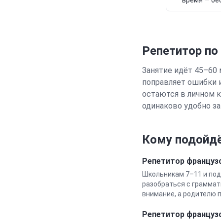
время — бе
Репетитор по
Занятие идёт 45–60 
поправляет ошибки 
остаются в личном к
одинаково удобно за
Кому подойдё
Репетитор
француз
Школьникам 7–11 и под
разобраться с граммат
внимание, а родителю п
Репетитор
француз