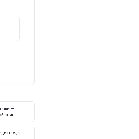
точки —
ой пояс
едиться, что