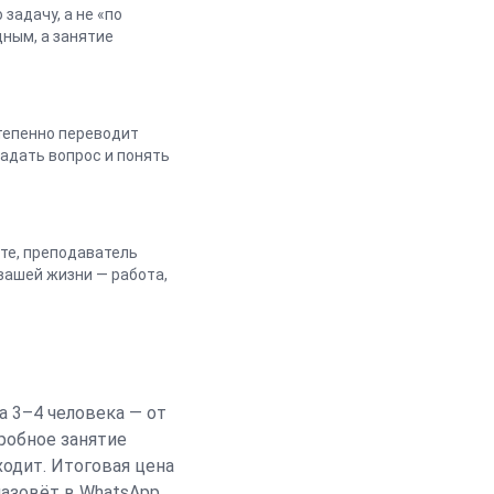
задачу, а не «по
дным, а занятие
степенно переводит
задать вопрос и понять
ите, преподаватель
вашей жизни — работа,
а 3–4 человека — от
пробное занятие
ходит. Итоговая цена
азовёт в WhatsApp.