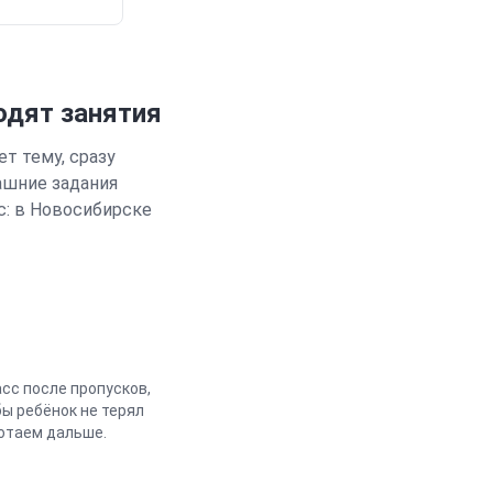
одят занятия
т тему, сразу
ашние задания
с: в
Новосибирске
сс после пропусков,
ы ребёнок не терял
ботаем дальше.