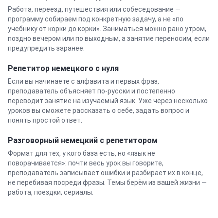
Работа, переезд, путешествия или собеседование —
программу собираем под конкретную задачу, а не «по
учебнику от корки до корки». Заниматься можно рано утром,
поздно вечером или по выходным, а занятие переносим, если
предупредить заранее.
Репетитор
немецкого
с нуля
Если вы начинаете с алфавита и первых фраз,
преподаватель объясняет по-русски и постепенно
переводит занятие на изучаемый язык. Уже через несколько
уроков вы сможете рассказать о себе, задать вопрос и
понять простой ответ.
Разговорный
немецкий
с репетитором
Формат для тех, у кого база есть, но «язык не
поворачивается»: почти весь урок вы говорите,
преподаватель записывает ошибки и разбирает их в конце,
не перебивая посреди фразы. Темы берём из вашей жизни —
работа, поездки, сериалы.