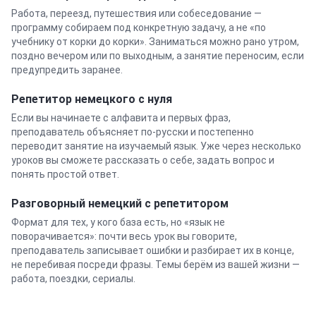
Работа, переезд, путешествия или собеседование —
программу собираем под конкретную задачу, а не «по
учебнику от корки до корки». Заниматься можно рано утром,
поздно вечером или по выходным, а занятие переносим, если
предупредить заранее.
Репетитор
немецкого
с нуля
Если вы начинаете с алфавита и первых фраз,
преподаватель объясняет по-русски и постепенно
переводит занятие на изучаемый язык. Уже через несколько
уроков вы сможете рассказать о себе, задать вопрос и
понять простой ответ.
Разговорный
немецкий
с репетитором
Формат для тех, у кого база есть, но «язык не
поворачивается»: почти весь урок вы говорите,
преподаватель записывает ошибки и разбирает их в конце,
не перебивая посреди фразы. Темы берём из вашей жизни —
работа, поездки, сериалы.