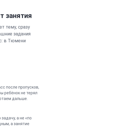
т занятия
т тему, сразу
ашние задания
с: в
Тюмени
сс после пропусков,
ы ребёнок не терял
ботаем дальше.
задачу, а не «по
дным, а занятие