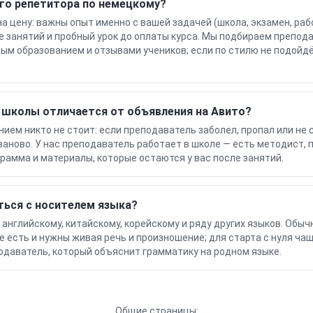
го репетитора по немецкому?
на цену: важны опыт именно с вашей задачей (школа, экзамен, раб
е занятий и пробный урок до оплаты курса. Мы подбираем препод
ым образованием и отзывами учеников; если по стилю не подойдё
 школы отличается от объявления на Авито?
ием никто не стоит: если преподаватель заболел, пропал или не 
 заново. У нас преподаватель работает в школе — есть методист,
грамма и материалы, которые остаются у вас после занятий.
ться с носителем языка?
 английскому, китайскому, корейскому и ряду других языков. Обычн
же есть и нужны живая речь и произношение; для старта с нуля ч
даватель, который объяснит грамматику на родном языке.
Общие страницы: