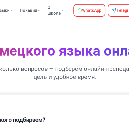
О
зыки
Локации
WhatsApp
Teleg
школе
емецкого языка онл
сколько вопросов — подберём онлайн-препода
цель и удобное время.
кого подбираем?