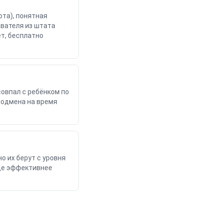
ота), понятная
авателя из штата
т, бесплатно
совпал с ребёнком по
 подмена на время
о их берут с уровня
аще эффективнее