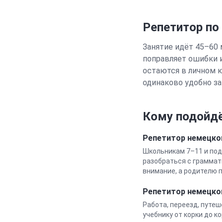
Репетитор по
Занятие идёт 45–60 
поправляет ошибки 
остаются в личном к
одинаково удобно за
Кому подойдё
Репетитор
немецко
Школьникам 7–11 и под
разобраться с граммат
внимание, а родителю п
Репетитор
немецко
Работа, переезд, путеш
учебнику от корки до к