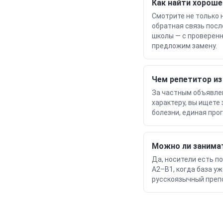
Как найти хороше
Смотрите не только 
обратная связь посл
школы — с проверенн
предложим замену.
Чем репетитор из
За частным объявлен
характеру, вы ищете
болезни, единая про
Можно ли занима
Да, носители есть по
A2–B1, когда база у
русскоязычный препо