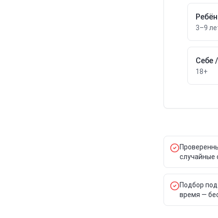
Ребён
3–9 ле
Себе 
18+
Проверенны
случайные 
Подбор под
время — бе