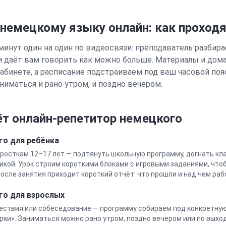
 немецкому языку онлайн: как проходя
минут один на один по видеосвязи: преподаватель разбирае
и даёт вам говорить как можно больше. Материалы и дом
абинете, а расписание подстраиваем под ваш часовой поя
ниматься и рано утром, и поздно вечером.
т онлайн-репетитор
немецкого
го
для ребёнка
росткам 12–17 лет — подтянуть школьную программу, догнать кла
икой. Урок строим короткими блоками с игровыми заданиями, чтоб
осле занятия приходит короткий отчёт: что прошли и над чем ра
го
для взрослых
ествия или собеседование — программу собираем под конкретную 
орки». Заниматься можно рано утром, поздно вечером или по выхо