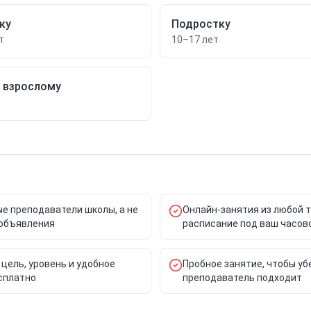
ку
Подростку
т
10–17 лет
/ взрослому
е преподаватели школы, а не
Онлайн-занятия из любой 
объявления
расписание под ваш часов
 цель, уровень и удобное
Пробное занятие, чтобы уб
сплатно
преподаватель подходит