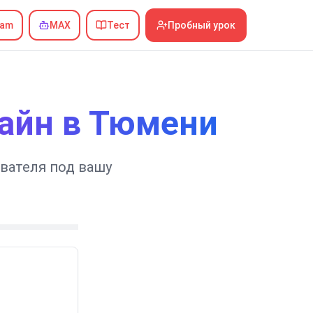
ram
MAX
Тест
Пробный урок
айн в Тюмени
вателя под вашу