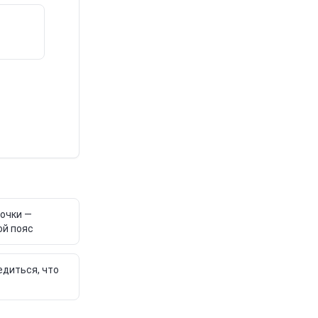
точки —
ой пояс
едиться, что