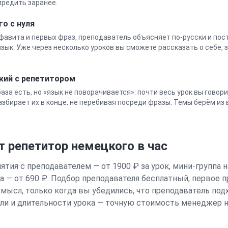
предить заранее.
го
с нуля
лфавита и первых фраз, преподаватель объясняет по-русски и по
зык. Уже через несколько уроков вы сможете рассказать о себе, 
кий
с репетитором
 база есть, но «язык не поворачивается»: почти весь урок вы говор
збирает их в конце, не перебивая посреди фразы. Темы берём из 
т репетитор
немецкого
в час
тия с преподавателем — от 1900 ₽ за урок, мини-группа н
па — от 690 ₽. Подбор преподавателя бесплатный, первое 
смысл, только когда вы убедились, что преподаватель под
ели и длительности урока — точную стоимость менеджер н