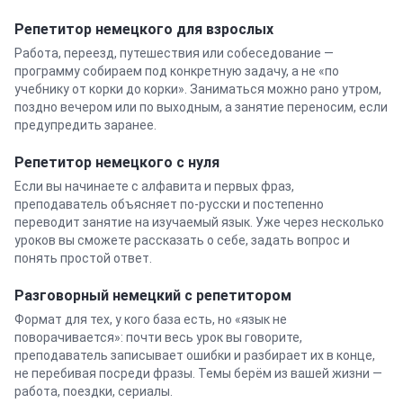
Репетитор
немецкого
для взрослых
Работа, переезд, путешествия или собеседование —
программу собираем под конкретную задачу, а не «по
учебнику от корки до корки». Заниматься можно рано утром,
поздно вечером или по выходным, а занятие переносим, если
предупредить заранее.
Репетитор
немецкого
с нуля
Если вы начинаете с алфавита и первых фраз,
преподаватель объясняет по-русски и постепенно
переводит занятие на изучаемый язык. Уже через несколько
уроков вы сможете рассказать о себе, задать вопрос и
понять простой ответ.
Разговорный
немецкий
с репетитором
Формат для тех, у кого база есть, но «язык не
поворачивается»: почти весь урок вы говорите,
преподаватель записывает ошибки и разбирает их в конце,
не перебивая посреди фразы. Темы берём из вашей жизни —
работа, поездки, сериалы.