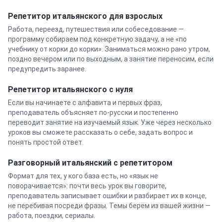
Репетитор
итальянского
для взрослых
Работа, переезд, путешествия или собеседование —
программу собираем под конкретную задачу, а не «по
учебнику от корки до корки». Заниматься можно рано утром,
поздно вечером или по выходным, а занятие переносим, если
предупредить заранее.
Репетитор
итальянского
с нуля
Если вы начинаете с алфавита и первых фраз,
преподаватель объясняет по-русски и постепенно
переводит занятие на изучаемый язык. Уже через несколько
уроков вы сможете рассказать о себе, задать вопрос и
понять простой ответ.
Разговорный
итальянский
с репетитором
Формат для тех, у кого база есть, но «язык не
поворачивается»: почти весь урок вы говорите,
преподаватель записывает ошибки и разбирает их в конце,
не перебивая посреди фразы. Темы берём из вашей жизни —
работа, поездки, сериалы.