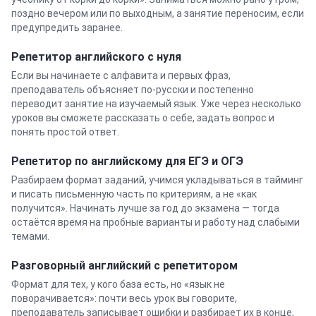
поздно вечером или по выходным, а занятие переносим, если
предупредить заранее.
Репетитор
английского
с нуля
Если вы начинаете с алфавита и первых фраз,
преподаватель объясняет по-русски и постепенно
переводит занятие на изучаемый язык. Уже через несколько
уроков вы сможете рассказать о себе, задать вопрос и
понять простой ответ.
Репетитор по английскому для ЕГЭ и ОГЭ
Разбираем формат заданий, учимся укладываться в тайминг
и писать письменную часть по критериям, а не «как
получится». Начинать лучше за год до экзамена — тогда
остаётся время на пробные варианты и работу над слабыми
темами.
Разговорный
английский
с репетитором
Формат для тех, у кого база есть, но «язык не
поворачивается»: почти весь урок вы говорите,
преподаватель записывает ошибки и разбирает их в конце,