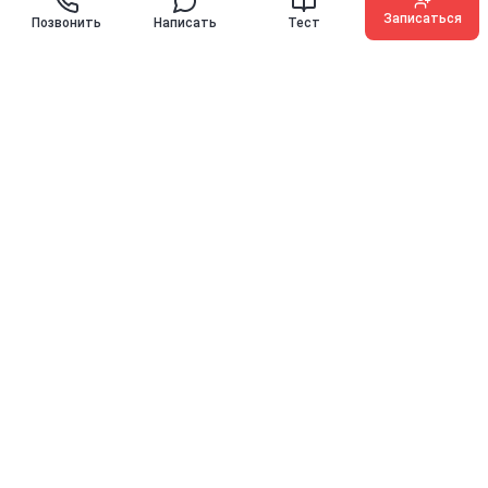
Записаться
Позвонить
Написать
Тест
O'KEY ENGLISH
Иностранные языки для детей, подростков и взрослых с
гарантией прогресса
10 лет
10000+
на рынке
выпускников
Контакты