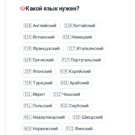
Какой язык нужен?
🇬🇧
Английский
🇨🇳
Китайский
🇪🇸
Испанский
🇩🇪
Немецкий
🇫🇷
Французский
🇮🇹
Итальянский
🇬🇷
Греческий
🇵🇹
Португальский
🇯🇵
Японский
🇰🇷
Корейский
🇹🇷
Турецкий
🇦🇪
Арабский
🇮🇱
Иврит
🇨🇿
Чешский
🇵🇱
Польский
🇷🇸
Сербский
🇳🇱
Нидерландский
🇸🇪
Шведский
🇳🇴
Норвежский
🇫🇮
Финский