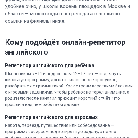
удобнее очно, у школы восемь площадок в Москве и
области — можно ходить к преподавателю лично,
ссылки на филиалы ниже.
Кому подойдёт онлайн-репетитор
английского
Репетитор
английского
для ребёнка
Школьникам 7–11 и подросткам 12–17 лет — подтянуть
школьную программу, догнать класс после пропусков,
разобраться с грамматикой. Урок строим короткими блоками
с игровыми заданиями, чтобы ребёнок не терял внимание, а
родителю после занятия приходит короткий отчёт: что
прошли и над чем работаем дальше.
Репетитор
английского
для взрослых
Работа, переезд, путешествия или собеседование —
программу собираем под конкретную задачу, а не «по
учебнику от корки до корки». Заниматься можно рано утром,