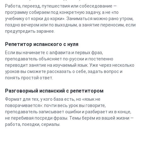
Работа, переезд, путешествия или собеседование —
программу собираем под конкретную задачу, а не «по
учебнику от корки до корки». Заниматься можно рано утром,
поздно вечером или по выходным, а занятие переносим, если
предупредить заранее.
Репетитор
испанского
с нуля
Если вы начинаете с алфавита и первых фраз,
преподаватель объясняет по-русски и постепенно
переводит занятие на изучаемый язык. Уже через несколько
уроков вы сможете рассказать о себе, задать вопрос и
понять простой ответ.
Разговорный
испанский
с репетитором
Формат для тех, у кого база есть, но «язык не
поворачивается»: почти весь урок вы говорите,
преподаватель записывает ошибки и разбирает их в конце,
не перебивая посреди фразы. Темы берём из вашей жизни —
работа, поездки, сериалы.