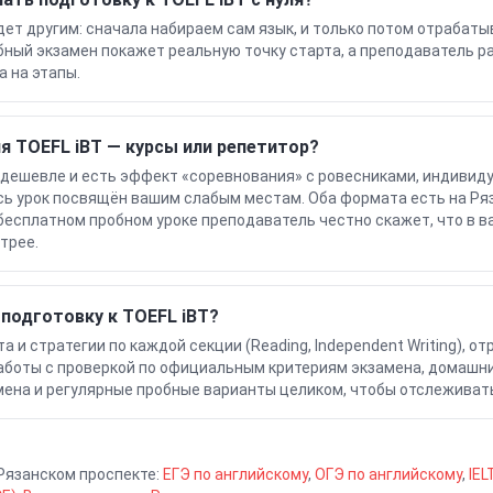
удет другим: сначала набираем сам язык, и только потом отрабат
бный экзамен покажет реальную точку старта, а преподаватель р
а на этапы.
я TOEFL iBT — курсы или репетитор?
 дешевле и есть эффект «соревнования» с ровесниками, индивид
сь урок посвящён вашим слабым местам. Оба формата есть на Ря
 бесплатном пробном уроке преподаватель честно скажет, что в 
трее.
 подготовку к TOEFL iBT?
 и стратегии по каждой секции (Reading, Independent Writing), от
боты с проверкой по официальным критериям экзамена, домашни
ена и регулярные пробные варианты целиком, чтобы отслеживать
Рязанском проспекте
:
ЕГЭ по английскому
,
ОГЭ по английскому
,
IE