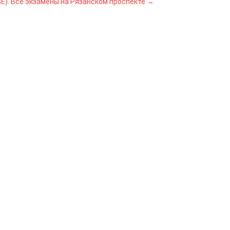
CE)
.
Все экзамены
на Рязанском проспекте
→