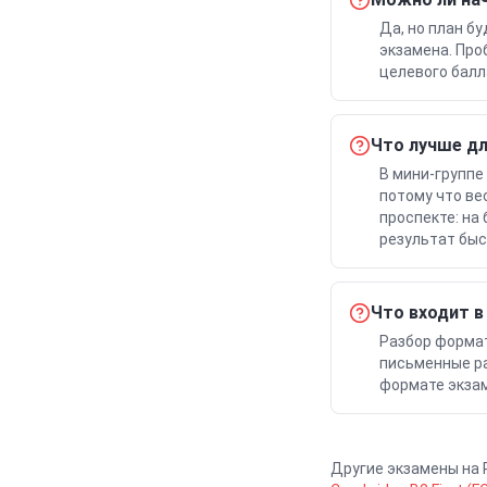
Да, но план б
экзамена. Про
целевого балл
Что лучше дл
В мини-группе
потому что ве
проспекте: на
результат быс
Что входит в
Разбор формата
письменные ра
формате экзам
Другие экзамены
на 