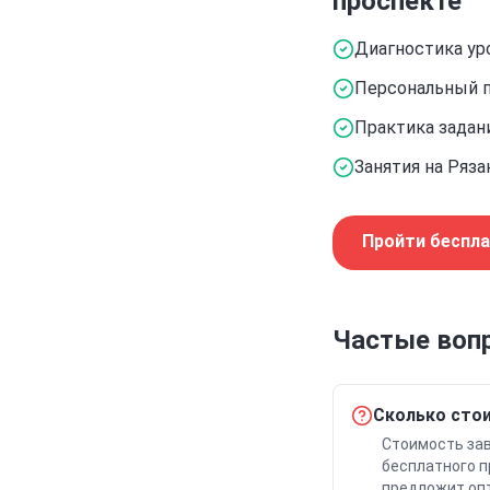
проспекте
Диагностика ур
Персональный п
Практика задан
Занятия на Ряз
Пройти беспл
Частые воп
Сколько стои
Стоимость зав
бесплатного п
предложит опт