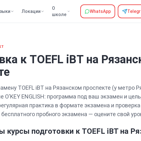
О
зыки
Локации
WhatsApp
Teleg
школе
кт
вка
к
TOEFL iBT
на Рязанс
те
замену
TOEFL iBT
на Рязанском проспекте
(у метро Р
е O'KEY ENGLISH: программа под ваш экзамен и цел
регулярная практика в формате экзамена
и проверка
с бесплатного пробного экзамена — оцените свой уро
ы курсы подготовки к
TOEFL iBT
на Р