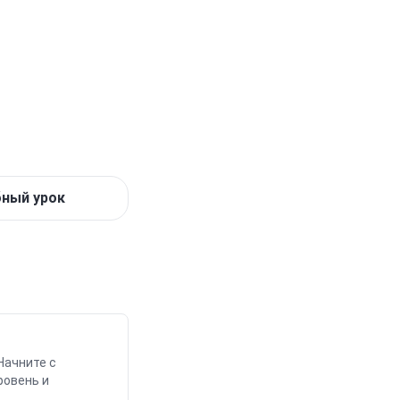
бный урок
Начните с
ровень и