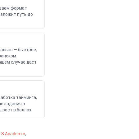
ываем формат
азложит путь до
уально — быстрее,
занском
вашем случае даст
работка тайминга,
е задания в
 рост в баллах.
LTS Academic
,