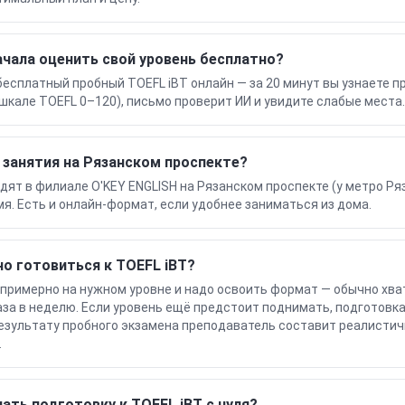
чала оценить свой уровень бесплатно?
бесплатный пробный TOEFL iBT онлайн — за 20 минут вы узнаете 
 шкале TOEFL 0–120), письмо проверит ИИ и увидите слабые места.
 занятия на Рязанском проспекте?
дят в филиале O'KEY ENGLISH на Рязанском проспекте (у метро Ря
мя. Есть и онлайн-формат, если удобнее заниматься из дома.
о готовиться к TOEFL iBT?
 примерно на нужном уровне и надо освоить формат — обычно хв
аза в неделю. Если уровень ещё предстоит поднимать, подготовк
результату пробного экзамена преподаватель составит реалистич
.
ать подготовку к TOEFL iBT с нуля?