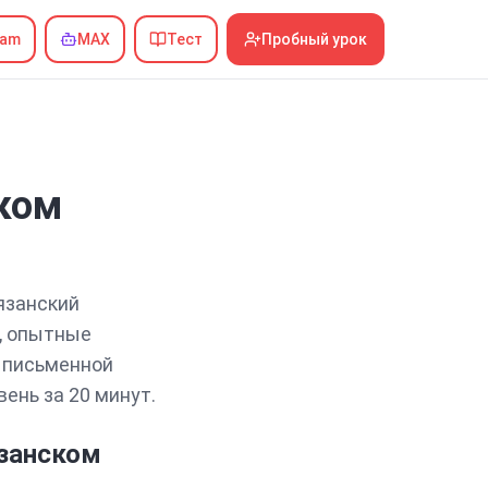
ram
MAX
Тест
Пробный урок
ком
язанский
ь, опытные
 письменной
вень за
20
минут.
язанском