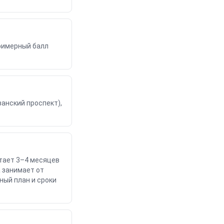
примерный балл
занский проспект),
атает 3–4 месяцев
а занимает от
ный план и сроки