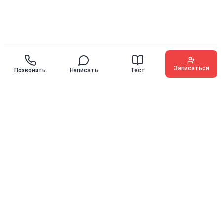
Записаться
Позвонить
Написать
Тест
O'KEY ENGLISH
Иностранные языки для детей, подростков и взрослых с
гарантией прогресса