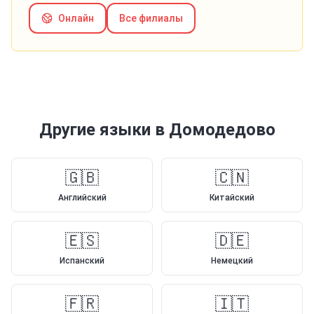
Онлайн
Все филиалы
Другие языки
в Домодедово
🇬🇧
🇨🇳
Английский
Китайский
🇪🇸
🇩🇪
Испанский
Немецкий
🇫🇷
🇮🇹