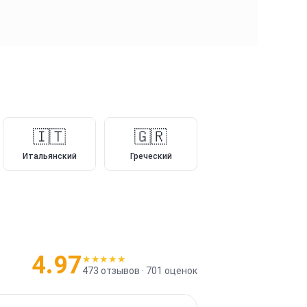
🇮🇹
🇬🇷
Итальянский
Греческий
4.97
★★★★★
473
отзывов ·
701
оценок