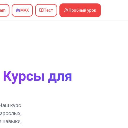
ram
MAX
Тест
Пробный урок
: Курсы для
Наш курс
взрослых,
и навыки,