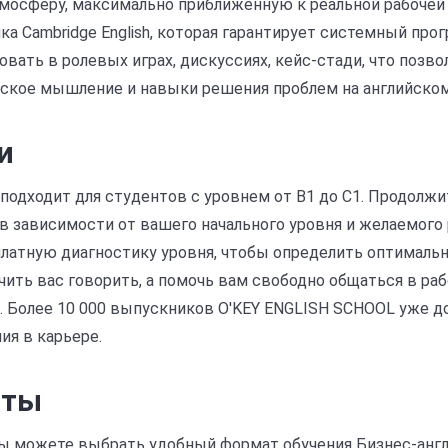
мосферу, максимально приближенную к реальной рабочей 
а Cambridge English, которая гарантирует системный про
овать в ролевых играх, дискуссиях, кейс-стади, что позво
ческое мышление и навыки решения проблем на английском
и
подходит для студентов с уровнем от B1 до C1. Продолж
в зависимости от вашего начального уровня и желаемого 
латную диагностику уровня, чтобы определить оптимальн
чить вас говорить, а помочь вам свободно общаться в раб
. Более 10 000 выпускников O'KEY ENGLISH SCHOOL уже до
ия в карьере.
аты
ы можете выбрать удобный формат обучения Бизнес-англ