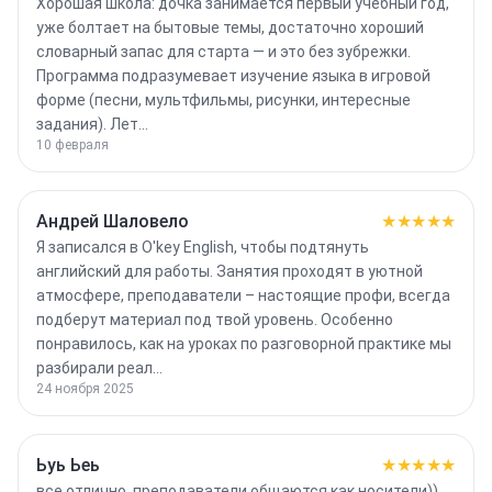
Хорошая школа: дочка занимается первый учебный год,
уже болтает на бытовые темы, достаточно хороший
словарный запас для старта — и это без зубрежки.
Программа подразумевает изучение языка в игровой
форме (песни, мультфильмы, рисунки, интересные
задания). Лет…
10 февраля
Андрей Шаловело
★★★★★
Я записался в O'key English, чтобы подтянуть
английский для работы. Занятия проходят в уютной
атмосфере, преподаватели – настоящие профи, всегда
подберут материал под твой уровень. Особенно
понравилось, как на уроках по разговорной практике мы
разбирали реал…
24 ноября 2025
Ьуь Ьеь
★★★★★
все отлично, преподаватели общаются как носители))