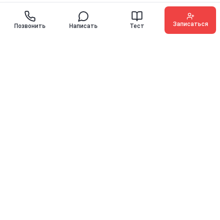
Записаться
Позвонить
Написать
Тест
O'KEY ENGLISH
Иностранные языки для детей, подростков и взрослых с
гарантией прогресса
10 лет
10000+
на рынке
выпускников