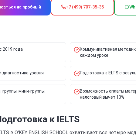
исаться на пробный
+7 (499) 707-35-35
Wh
с 2019 года
Коммуникативная методика
каждом уроке
и диагностика уровня
Подготовка к IELTS с резул
 группы, мини-группы,
Возможность оплаты мате
налоговый вычет 13%
Подготовка к IELTS
LTS в O'KEY ENGLISH SCHOOL охватывает все четыре модул