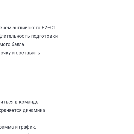
овнем английского B2–C1.
Длительность подготовки
ого балла.
очку и составить
читься в команде.
охраняется динамика
рамма и график.