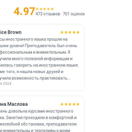
4.97
★★★★★
473
отзывов ·
701
оценок
ice Brown
★★★★★
сы иностранного языка прошли на
шем уровне! Преподаватель был очень
фессиональным и внимательным. Я
учила много полезной информации и
чилась говорить на иностранном языке.
ме того, я нашла новых друзей и
учила возможность практиковать…
я 2024
ина Маслова
★★★★★
чень довольна курсами иностранного
ка. Занятия проходили в комфортной и
желюбной обстановке, преподаватели
и внимательны и терпеливы к моим