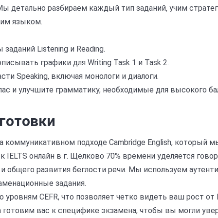
g. Мы детально разбираем каждый тип заданий, учим страте
ким языком.
заданий Listening и Reading.
описывать графики для Writing Task 1 и Task 2.
сти Speaking, включая монологи и диалоги.
ас и улучшите грамматику, необходимые для высокого ба
готовки
 коммуникативном подходе Cambridge English, который мы
 к IELTS онлайн в г. Щёлково 70% времени уделяется гово
 и общего развития беглости речи. Мы используем аутент
аменационные задания.
 уровням CEFR, что позволяет четко видеть ваш рост от 
а готовим вас к специфике экзамена, чтобы вы могли увер