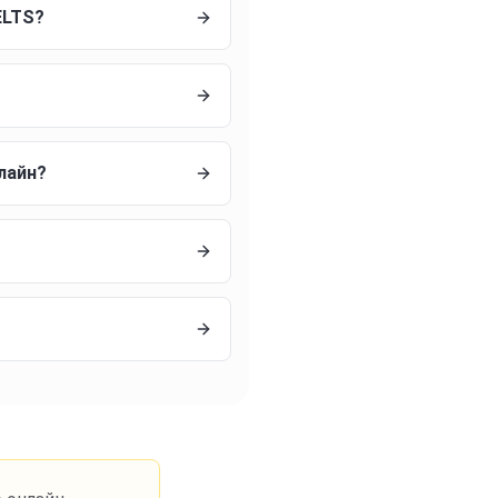
ELTS?
лайн?