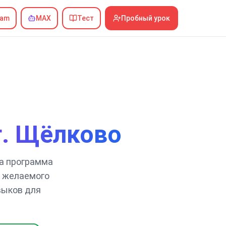
ram
MAX
Тест
Пробный урок
г. Щёлково
ша программа
ь желаемого
выков для