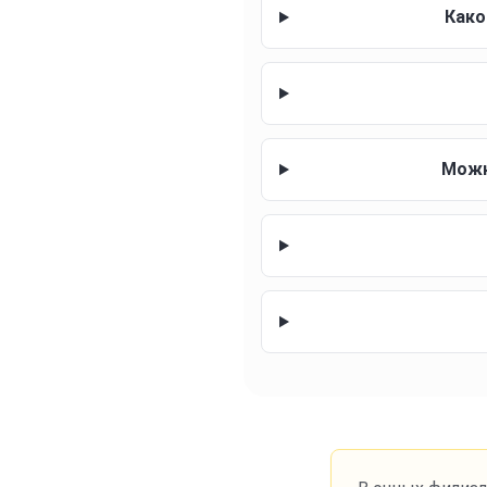
Како
Можн