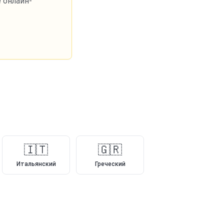
 онлайн-
🇮🇹
🇬🇷
Итальянский
Греческий