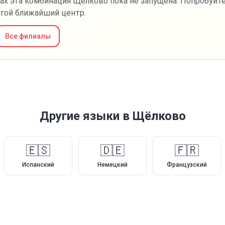
ах эта комбинация
Щёлково
пока не запущена. Попробуйте
угой ближайший центр.
Все филиалы
Другие языки
в Щёлково
🇪🇸
🇩🇪
🇫🇷
Испанский
Немецкий
Французский