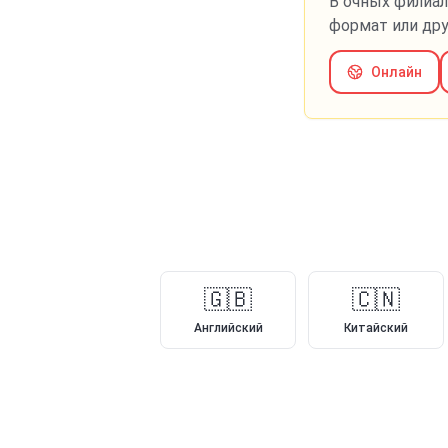
В очных филиал
формат или др
Онлайн
🇬🇧
🇨🇳
Английский
Китайский