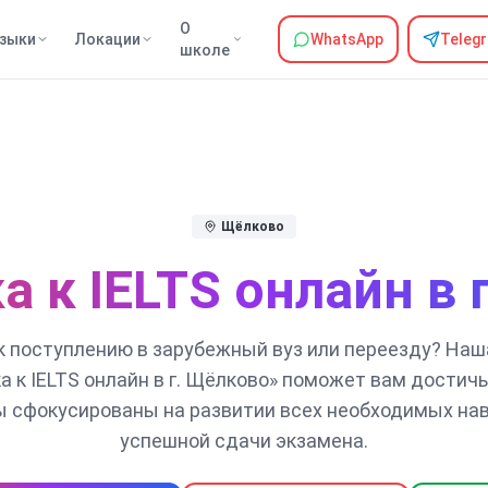
О
зыки
Локации
WhatsApp
Teleg
школе
Щёлково
а к IELTS онлайн в 
к поступлению в зарубежный вуз или переезду? На
а к IELTS онлайн в г. Щёлково» поможет вам достич
ы сфокусированы на развитии всех необходимых на
успешной сдачи экзамена.