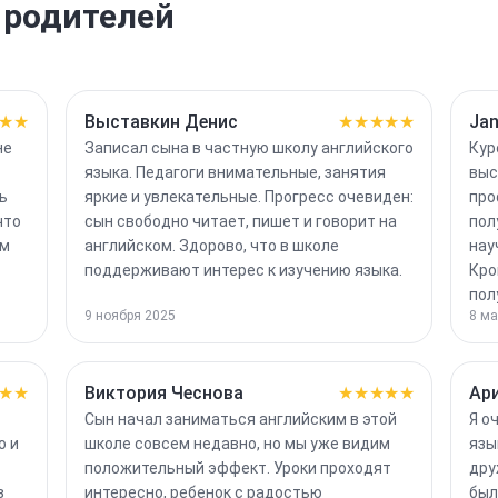
 родителей
★★
Выставкин Денис
★★★★★
Jan
не
Записал сына в частную школу английского
Кур
языка. Педагоги внимательные, занятия
выс
ь
яркие и увлекательные. Прогресс очевиден:
про
что
сын свободно читает, пишет и говорит на
пол
ем
английском. Здорово, что в школе
нау
поддерживают интерес к изучению языка.
Кро
пол
9 ноября 2025
8 ма
★★
Виктория Чеснова
★★★★★
Ар
Сын начал заниматься английским в этой
Я о
о и
школе совсем недавно, но мы уже видим
язы
положительный эффект. Уроки проходят
дру
з
интересно, ребенок с радостью
был