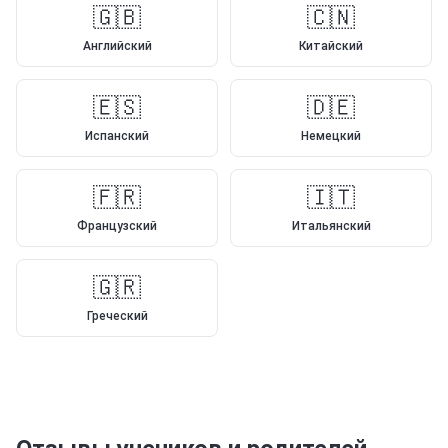
🇬🇧
🇨🇳
Английский
Китайский
🇪🇸
🇩🇪
Испанский
Немецкий
🇫🇷
🇮🇹
Французский
Итальянский
🇬🇷
Греческий