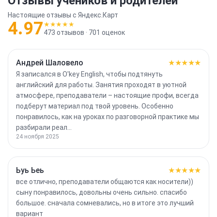
Отзывы учеников и родителей
Настоящие отзывы с Яндекс.Карт
4.97
★★★★★
473
отзывов ·
701
оценок
Андрей Шаловело
★★★★★
Я записался в O'key English, чтобы подтянуть
английский для работы. Занятия проходят в уютной
атмосфере, преподаватели – настоящие профи, всегда
подберут материал под твой уровень. Особенно
понравилось, как на уроках по разговорной практике мы
разбирали реал…
24 ноября 2025
Ьуь Ьеь
★★★★★
все отлично, преподаватели общаются как носители))
сыну понравилось, довольны очень сильно. спасибо
большое. сначала сомневались, но в итоге это лучший
вариант