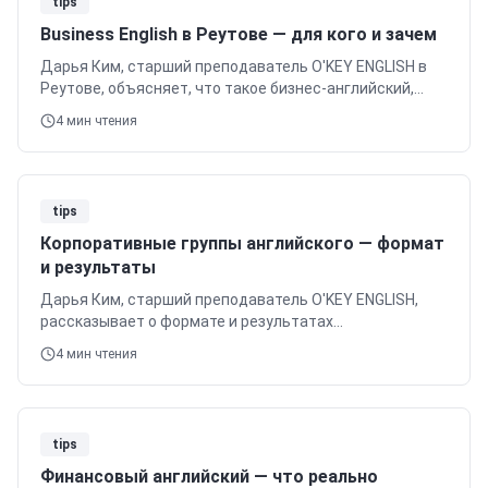
tips
Business English в Реутове — для кого и зачем
Дарья Ким, старший преподаватель O'KEY ENGLISH в
Реутове, объясняет, что такое бизнес-английский,
кому он реально нужен (middle/senior management,
4
мин чтения
senior IT, консалтинг) и что входит в программу:
meetings, emails, presentations, negotiations, small talk.
Узнайте о форматах обучения и тарифах.
tips
Корпоративные группы английского — формат
и результаты
Дарья Ким, старший преподаватель O'KEY ENGLISH,
рассказывает о формате и результатах
корпоративных групп английского в Реутове и
4
мин чтения
Новокосино. Узнайте, как мы обучаем сотрудников из
IT и финансов на реальных кейсах, обеспечивая
измеримый ROI.
tips
Финансовый английский — что реально