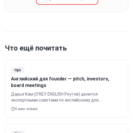
Что ещё почитать
tips
Английский для founder — pitch, investors,
board meetings
Дарья Ким (O'KEY ENGLISH Реутов) делится
экспертными советами по английскому для
основателей стартапов: Elevator Pitch, Demo Day,
5
мин чтения
Investor Relations и Term Sheet vocabulary.
Практические кейсы и фреймворки для успешного
привлечения инвестиций.