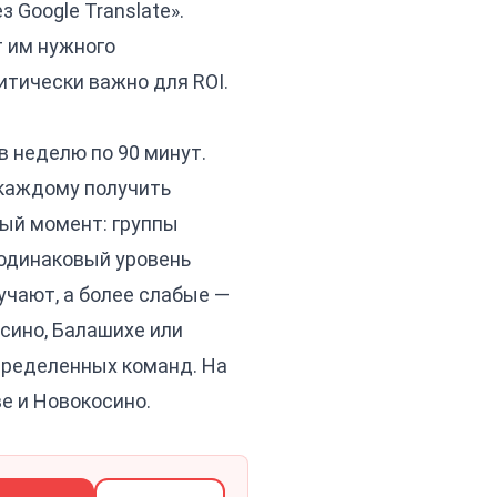
 Google Translate».
т им нужного
итически важно для ROI.
в неделю по 90 минут.
 каждому получить
ный момент: группы
 одинаковый уровень
учают, а более слабые —
сино, Балашихе или
пределенных команд. На
е и Новокосино.