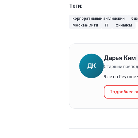
Теги:
корпоративный английский
биз
Москва-Сити
IT
финансы
Дарья Ким
ДК
Старший препод
9 лет в Реутове
Подробнее о