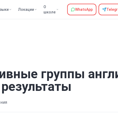
О
зыки
Локации
WhatsApp
Teleg
школе
ивные группы англ
 результаты
ения