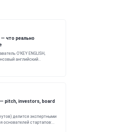
 — что реально
е
ватель O'KEY ENGLISH,
ансовый английский
тикам и финансистам. 30
 pitch, investors, board
еутов) делится экспертными
я основателей стартапов:
estor Relations и Term Sheet