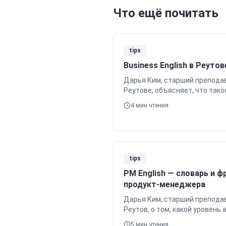
Что ещё почитать
tips
Business English в Реутов
Дарья Ким, старший преподав
Реутове, объясняет, что тако
он реально нужен (middle/seni
4
мин чтения
консалтинг) и что входит в пр
presentations, negotiations, s
обучения и тарифах.
tips
PM English — словарь и ф
продукт-менеджера
Дарья Ким, старший преподав
Реутов, о том, какой уровень
Manager, ключевых фразах и 
5
мин чтения