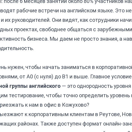
: после 6 месяцев занятий около 80% участников н
водят рабочие встречи на английском языке. Это не
 и их руководителей. Они видят, как сотрудники нач
дных проектах, свободнее общаться с зарубежными
тивность бизнеса. Мы даем не просто знания, а на
одительность.
нь нужен, чтобы начать заниматься в корпоративно
внями, от A0 (с нуля) до B1 и выше. Главное услов
ной группы английского
— это однородность уровня 
им тестирование, чтобы точно определить уровень 
риезжать к нам в офис в Кожухово?
выезжают к корпоративным клиентам в Реутове, Нов
ежащих районах. Также доступен формат онлайн-зан