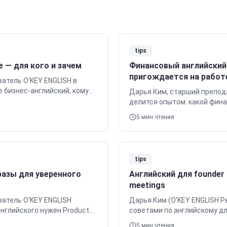
tips
е — для кого и зачем
Финансовый английский
пригождается на работ
атель O'KEY ENGLISH в
е бизнес-английский, кому
Дарья Ким, старший препода
or management, senior IT,
делится опытом: какой фин
ограмму: meetings, emails,
действительно нужен анали
5
мин чтения
mall talk. Узнайте о форматах
кейсов, лексика, методики.
tips
разы для уверенного
Английский для founder —
meetings
атель O'KEY ENGLISH
Дарья Ким (O'KEY ENGLISH Р
 английского нужен Product
советами по английскому дл
стратегиях быстрого
Elevator Pitch, Demo Day, Inv
5
мин чтения