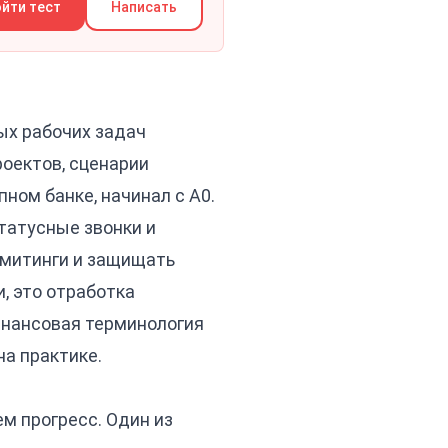
йти тест
Написать
ых рабочих задач
оектов, сценарии
пном банке, начинал с A0.
татусные звонки и
-митинги и защищать
, это отработка
финансовая терминология
на практике.
м прогресс. Один из