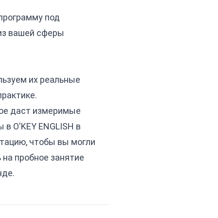
 программу под
из вашей сферы
льзуем их реальные
практике.
рое даст измеримые
ы в O'KEY ENGLISH в
ьтацию, чтобы вы могли
ь на пробное занятие
нде.