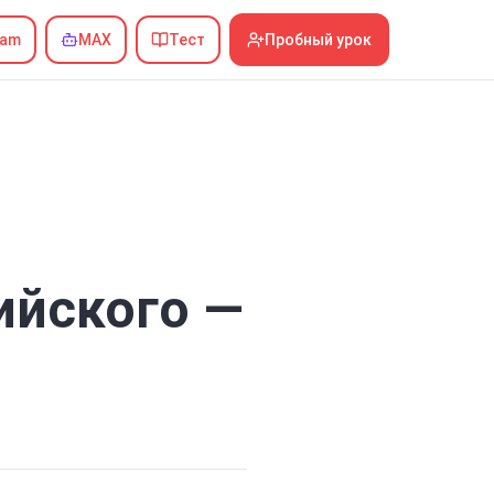
ram
MAX
Тест
Пробный урок
ийского —