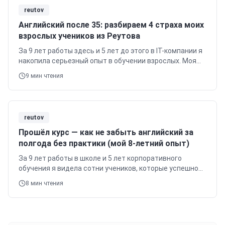
reutov
Английский после 35: разбираем 4 страха моих
взрослых учеников из Реутова
За 9 лет работы здесь и 5 лет до этого в IT-компании я
накопила серьезный опыт в обучении взрослых. Моя
специализация — это студенты с нуля, бизнес-
9
мин чтения
английский и IT-лексика.
reutov
Прошёл курс — как не забыть английский за
полгода без практики (мой 8-летний опыт)
За 9 лет работы в школе и 5 лет корпоративного
обучения я видела сотни учеников, которые успешно
освоили английский, а потом сталкивались с
8
мин чтения
вопросом: как не забыть английский за…