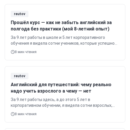
reutov
Прошёл курс — как не забыть английский за
полгода без практики (мой 8-летний опыт)
За 9 лет работы в школе и 5 лет корпоративного
обучения я видела сотни учеников, которые успешно
освоили английский, а потом сталкивались с
8
мин чтения
вопросом: как не забыть английский за…
reutov
Английский для путешествий: чему реально
надо учить взрослого а чему — нет
За 9 лет работы здесь, а до этого 5 лет в
корпоративном обучении, я видела сотни взрослых,
которые хотят заговорить на английском, в том числе
8
мин чтения
и для путешествий.