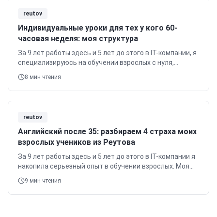
reutov
Индивидуальные уроки для тех у кого 60-
часовая неделя: моя структура
За 9 лет работы здесь и 5 лет до этого в IT-компании, я
специализируюсь на обучении взрослых с нуля,
бизнес-английскому и IT-лексике.
8
мин чтения
reutov
Английский после 35: разбираем 4 страха моих
взрослых учеников из Реутова
За 9 лет работы здесь и 5 лет до этого в IT-компании я
накопила серьезный опыт в обучении взрослых. Моя
специализация — это студенты с нуля, бизнес-
9
мин чтения
английский и IT-лексика.