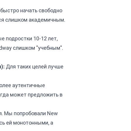
 быстро начать свободно
ься слишком академичным.
 подростки 10-12 лет,
adway слишком "учебным".
):
Для таких целей лучше
более аутентичные
сегда может предложить в
ая. Мы попробовали New
ись ей монотонными, а