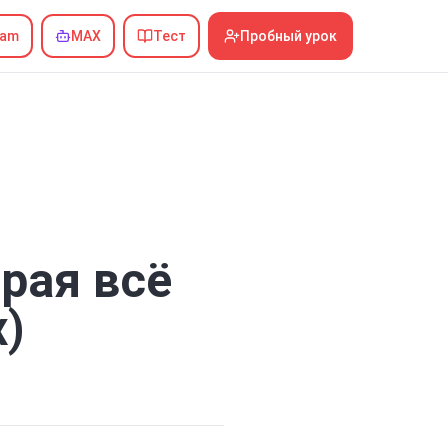
ram
MAX
Тест
Пробный урок
рая всё
х)