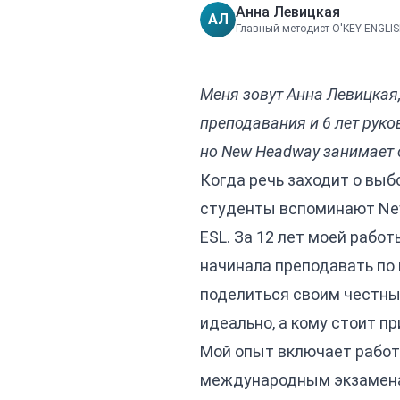
Анна Левицкая
АЛ
Главный методист O'KEY ENGLI
Меня зовут Анна Левицкая,
преподавания и 6 лет рук
но New Headway занимает 
Когда речь заходит о выб
студенты вспоминают New 
ESL. За 12 лет моей работ
начинала преподавать по 
поделиться своим честным
идеально, а кому стоит п
Мой опыт включает работу
международным экзаменам, 