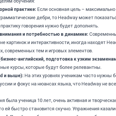
целям обучения:
орной практике:
Если основная цель – максимально
в грамматические дебри, то Headway может показат
ю практику говорения нужно будет дополнять.
внимания и потребностью в динамике:
Современные
не картинок и интерактивности, иногда находят He
х, современных тем и игровых элементов.
бизнес-английский, подготовка к узким экзаменам
ные курсы, которые будут более релевантны.
d и выше):
На этих уровнях ученикам часто нужны 
уссии и фокус на нюансах языка, что Headway не в
еня была ученица 10 лет, очень активная и творческ
что ей быстро становится скучно. Упражнения казал