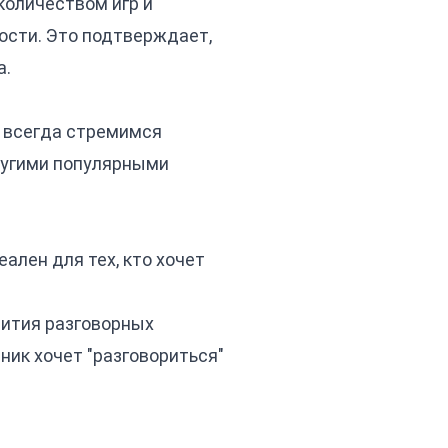
количеством игр и
ости. Это подтверждает,
а.
и всегда стремимся
ругими популярными
ален для тех, кто хочет
вития разговорных
ник хочет "разговориться"