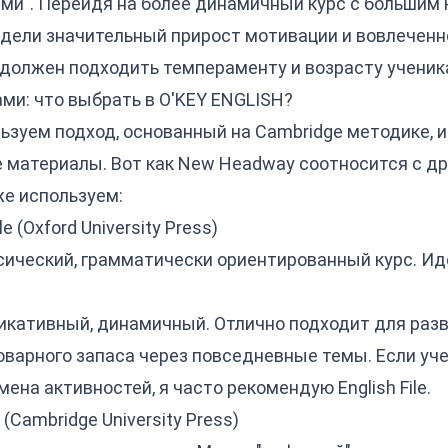
ми". Перейдя на более динамичный курс с большим 
идели значительный прирост мотивации и вовлеченн
 должен подходить темпераменту и возрасту ученик
ми: что выбрать в O'KEY ENGLISH?
ьзуем подход, основанный на Cambridge методике, 
 материалы. Вот как New Headway соотносится с д
же используем:
e (Oxford University Press)
ический, грамматически ориентированный курс. Иде
кативный, динамичный. Отлично подходит для раз
варного запаса через повседневные темы. Если уче
ена активностей, я часто рекомендую English File.
Cambridge University Press)