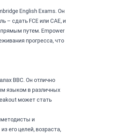
ridge English Exams. Он
ь – сдать FCE или CAE, и
е прямым путем. Empower
живания прогресса, что
лах BBC. Он отлично
ым языком в различных
peakout может стать
и методисты и
з его целей, возраста,