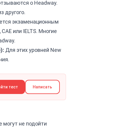
 отзываются о Headway.
з другого.
яется экзаменационным
 CAE или IELTS. Многие
adway.
):
Для этих уровней New
ния.
йти тест
Написать
е могут не подойти