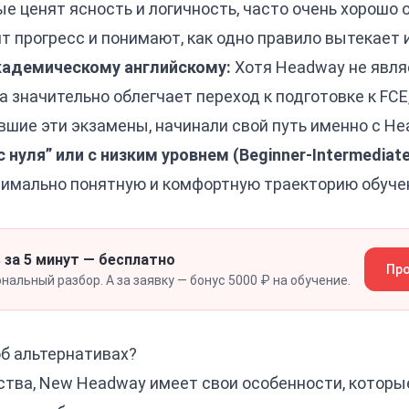
рые ценят ясность и логичность, часто очень хорошо
т прогресс и понимают, как одно правило вытекает и
кадемическому английскому:
Хотя Headway не явл
а значительно облегчает переход к подготовке к FCE,
вшие эти экзамены, начинали свой путь именно с He
с нуля” или с низким уровнем (Beginner-Intermediate
имально понятную и комфортную траекторию обуче
 за 5 минут — бесплатно
Про
альный разбор. А за заявку — бонус 5000 ₽ на обучение.
об альтернативах?
ства, New Headway имеет свои особенности, которы