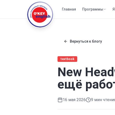
Главная
Программы
Я
Вернуться к блогу
textbook
New Headw
ещё работ
16 мая 2026
9
мин чтени