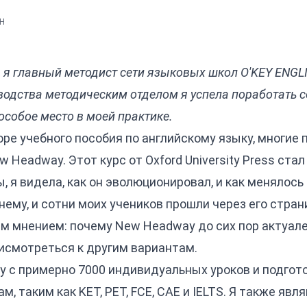
SH
 я главный методист сети языковых школ O'KEY ENGLI
оводства методическим отделом я успела поработать 
особое место в моей практике.
оре учебного пособия по английскому языку, многие 
Headway. Этот курс от Oxford University Press ста
ы, я видела, как он эволюционировал, и как менялось
нему, и сотни моих учеников прошли через его стран
 мнением: почему New Headway до сих пор актуален
рисмотреться к другим вариантам.
 с примерно 7000 индивидуальных уроков и подгото
таким как KET, PET, FCE, CAE и IELTS. Я также явля