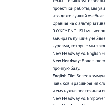
темы – слишком "взрослы
проектной работы, мы ув
что даже лучший учебник
Сравнение с альтернатива
В O'KEY ENGLISH мы испол
выбирать лучшие учебные
курсами, которые мы так
New Headway vs. English Fil
New Headway:
Более класс
прочную базу.
English File:
Более коммуни
навыков и расширения сло
и ему нужна постоянная см
New Headway vs. Empower (