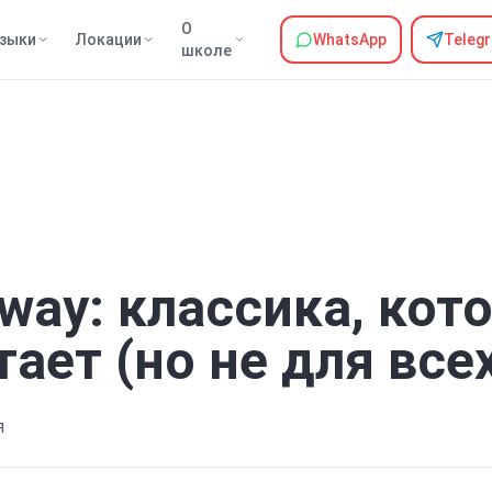
О
зыки
Локации
WhatsApp
Teleg
школе
ay: классика, кото
ает (но не для все
я