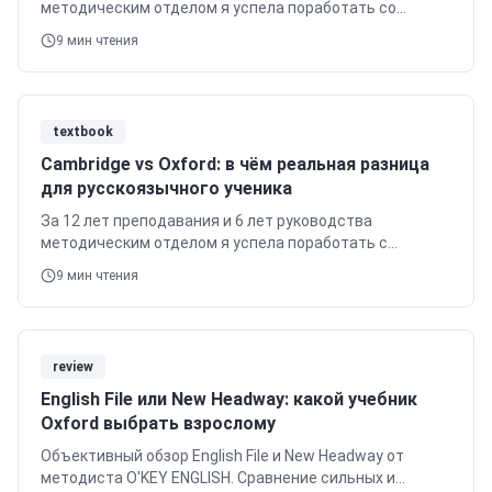
методическим отделом я успела поработать со
множеством учебников, но New Headway занимает
9
мин чтения
особое место в моей практике.
textbook
Cambridge vs Oxford: в чём реальная разница
для русскоязычного ученика
За 12 лет преподавания и 6 лет руководства
методическим отделом я успела поработать с
сотнями учебников и подготовить более 400 учеников
9
мин чтения
к международным экзаменам.
review
English File или New Headway: какой учебник
Oxford выбрать взрослому
Объективный обзор English File и New Headway от
методиста O'KEY ENGLISH. Сравнение сильных и