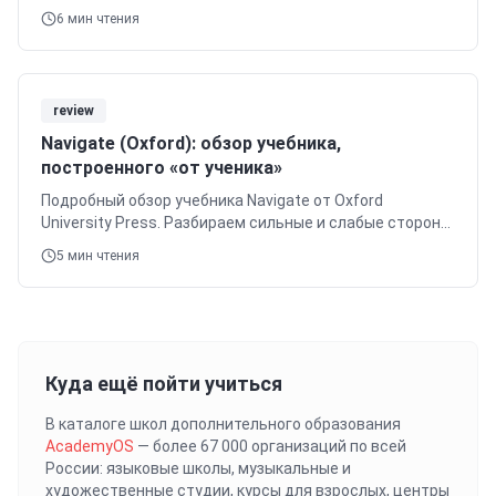
слабых сторон, а также почему системный подход
6
мин чтения
O'KEY дает больше.
review
Navigate (Oxford): обзор учебника,
построенного «от ученика»
Подробный обзор учебника Navigate от Oxford
University Press. Разбираем сильные и слабые стороны,
а также объясняем, как платформа O'KEY ENGLISH
5
мин чтения
дополняет его для достижения реальных результатов.
Куда ещё пойти учиться
В каталоге школ дополнительного образования
AcademyOS
— более 67 000 организаций по всей
России: языковые школы, музыкальные и
художественные студии, курсы для взрослых, центры