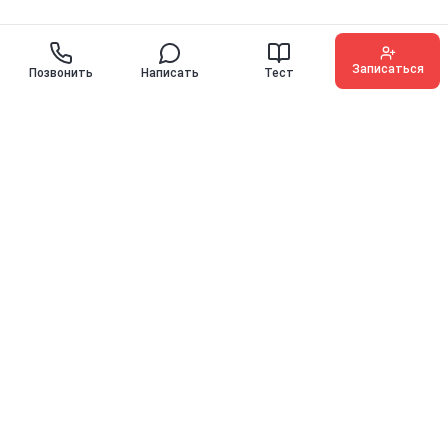
Записаться
Позвонить
Написать
Тест
O'KEY ENGLISH
Иностранные языки для детей, подростков и взрослых с
гарантией прогресса
10 лет
10000+
на рынке
выпускников