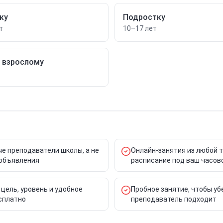
ку
Подростку
т
10–17 лет
/ взрослому
е преподаватели школы, а не
Онлайн-занятия из любой 
объявления
расписание под ваш часов
 цель, уровень и удобное
Пробное занятие, чтобы уб
сплатно
преподаватель подходит