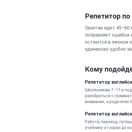
Репетитор по
Занятие идёт 45–60 
поправляет ошибки 
остаются в личном к
одинаково удобно за
Кому подойдё
Репетитор
английс
Школьникам 7–11 и под
разобраться с граммат
внимание, а родителю п
Репетитор
английс
Работа, переезд, путеш
учебнику от корки до к