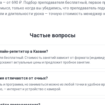
па — от 690 ₽. Подбор преподавателя бесплатный, первое 
смысл, только когда вы убедились, что преподаватель под
ели и длительности урока — точную стоимость менеджер н
Частые вопросы
лайн-репетитор в Казани?
я бесплатный. Стоимость занятий зависит от формата (индивиду
дскажет актуальные цены и предложит пробное занятие.
ия отличаются от очных?
ь и программа, но заниматься можно из любой точки в удобное в
но, — интернет и устройство с камерой.
ерёте преподавателя?