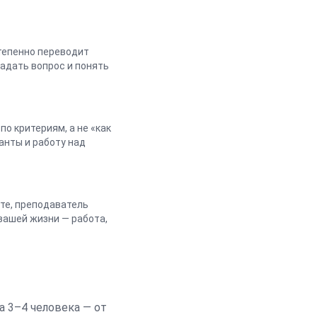
степенно переводит
задать вопрос и понять
о критериям, а не «как
анты и работу над
ите, преподаватель
вашей жизни — работа,
а 3–4 человека — от