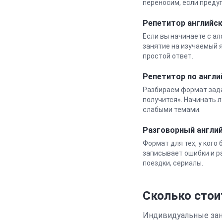
переносим, если преду
Репетитор
английс
Если вы начинаете с а
занятие на изучаемый я
простой ответ.
Репетитор по англи
Разбираем формат зада
получится». Начинать л
слабыми темами.
Разговорный
англи
Формат для тех, у кого
записывает ошибки и ра
поездки, сериалы.
Сколько стои
Индивидуальные заня