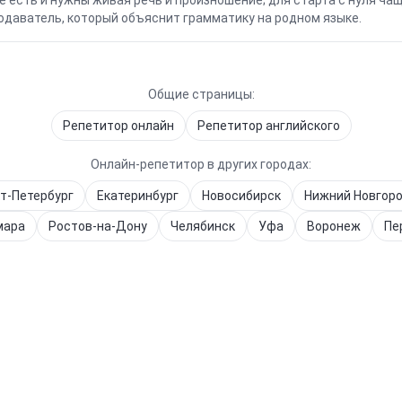
же есть и нужны живая речь и произношение; для старта с нуля ч
даватель, который объяснит грамматику на родном языке.
Общие страницы:
Репетитор онлайн
Репетитор
английского
Онлайн-репетитор в других городах:
т-Петербург
Екатеринбург
Новосибирск
Нижний Новгор
мара
Ростов-на-Дону
Челябинск
Уфа
Воронеж
Пе