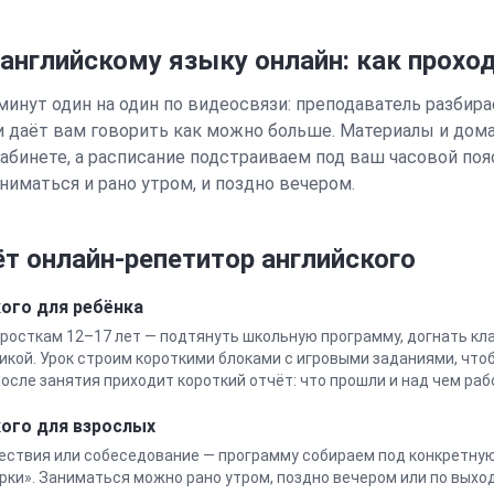
 английскому языку онлайн: как прохо
минут один на один по видеосвязи: преподаватель разбирае
и даёт вам говорить как можно больше. Материалы и дом
абинете, а расписание подстраиваем под ваш часовой поя
ниматься и рано утром, и поздно вечером.
т онлайн-репетитор
английского
кого
для ребёнка
росткам 12–17 лет — подтянуть школьную программу, догнать кла
икой. Урок строим короткими блоками с игровыми заданиями, чтоб
осле занятия приходит короткий отчёт: что прошли и над чем ра
кого
для взрослых
ествия или собеседование — программу собираем под конкретную 
орки». Заниматься можно рано утром, поздно вечером или по выхо