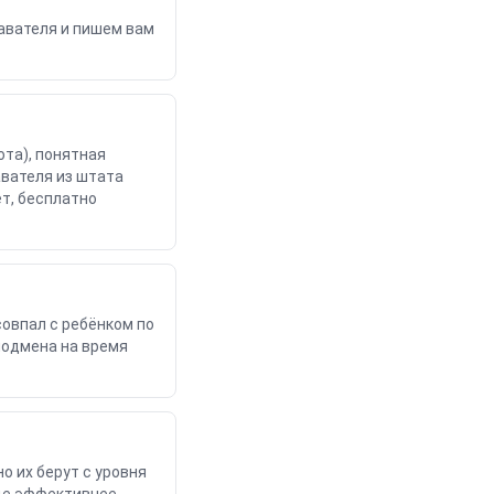
авателя и пишем вам
ота), понятная
авателя из штата
т, бесплатно
совпал с ребёнком по
 подмена на время
о их берут с уровня