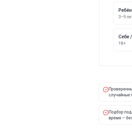
Ребён
3–9 ле
Себе 
18+
Проверенны
случайные 
Подбор под
время — бе