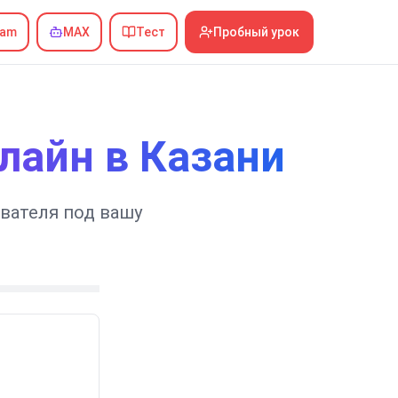
ram
MAX
Тест
Пробный урок
лайн в Казани
вателя под вашу