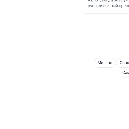
A2–B1, когда база у
русскоязычный препо
Москва
Санк
Са