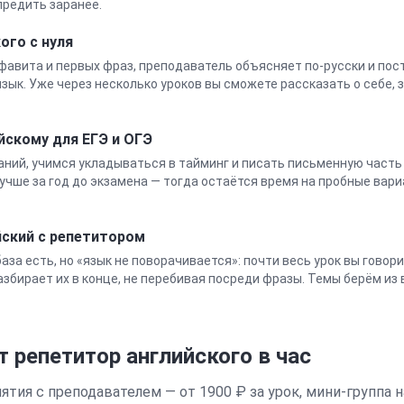
предить заранее.
кого
с нуля
лфавита и первых фраз, преподаватель объясняет по-русски и по
зык. Уже через несколько уроков вы сможете рассказать о себе, 
йскому для ЕГЭ и ОГЭ
ний, учимся укладываться в тайминг и писать письменную часть п
учше за год до экзамена — тогда остаётся время на пробные вари
йский
с репетитором
 база есть, но «язык не поворачивается»: почти весь урок вы говор
збирает их в конце, не перебивая посреди фразы. Темы берём из 
т репетитор
английского
в час
тия с преподавателем — от 1900 ₽ за урок, мини-группа н