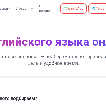
О
зыки
Локации
WhatsApp
Teleg
школе
глийского языка он
сколько вопросов — подберём онлайн-препода
цель и удобное время.
кого подбираем?