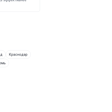
аще эффективнее
од
Краснодар
рмь