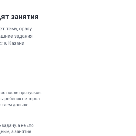
дят занятия
т тему, сразу
ашние задания
с: в
Казани
сс после пропусков,
ы ребёнок не терял
ботаем дальше.
задачу, а не «по
дным, а занятие