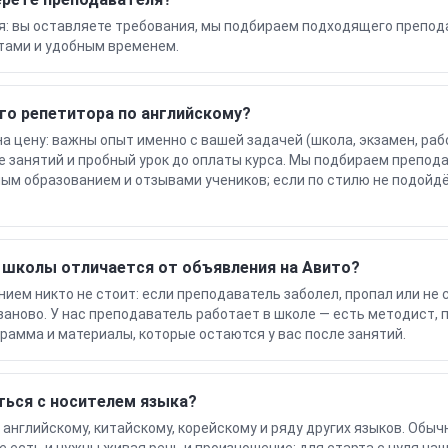
я: вы оставляете требования, мы подбираем подходящего препод
тами и удобным временем.
го репетитора по английскому?
на цену: важны опыт именно с вашей задачей (школа, экзамен, раб
е занятий и пробный урок до оплаты курса. Мы подбираем препод
ым образованием и отзывами учеников; если по стилю не подойдё
 школы отличается от объявления на Авито?
ием никто не стоит: если преподаватель заболел, пропал или не 
 заново. У нас преподаватель работает в школе — есть методист,
грамма и материалы, которые остаются у вас после занятий.
ться с носителем языка?
 английскому, китайскому, корейскому и ряду других языков. Обычн