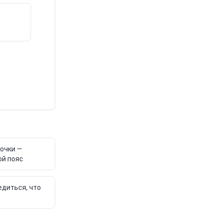
точки —
ой пояс
едиться, что