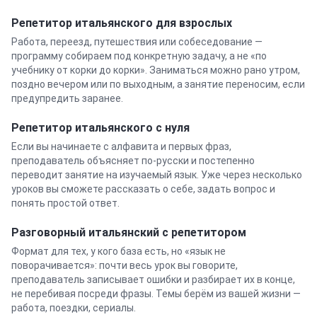
Репетитор
итальянского
для взрослых
Работа, переезд, путешествия или собеседование —
программу собираем под конкретную задачу, а не «по
учебнику от корки до корки». Заниматься можно рано утром,
поздно вечером или по выходным, а занятие переносим, если
предупредить заранее.
Репетитор
итальянского
с нуля
Если вы начинаете с алфавита и первых фраз,
преподаватель объясняет по-русски и постепенно
переводит занятие на изучаемый язык. Уже через несколько
уроков вы сможете рассказать о себе, задать вопрос и
понять простой ответ.
Разговорный
итальянский
с репетитором
Формат для тех, у кого база есть, но «язык не
поворачивается»: почти весь урок вы говорите,
преподаватель записывает ошибки и разбирает их в конце,
не перебивая посреди фразы. Темы берём из вашей жизни —
работа, поездки, сериалы.