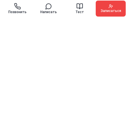
Записаться
Позвонить
Написать
Тест
O'KEY ENGLISH
Иностранные языки для детей, подростков и взрослых с
гарантией прогресса
10 лет
10000+
на рынке
выпускников