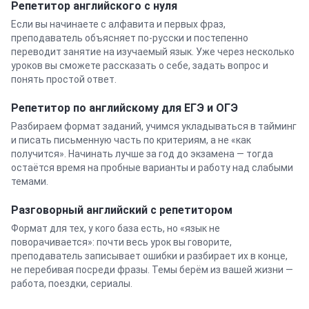
Репетитор
английского
с нуля
Если вы начинаете с алфавита и первых фраз,
преподаватель объясняет по-русски и постепенно
переводит занятие на изучаемый язык. Уже через несколько
уроков вы сможете рассказать о себе, задать вопрос и
понять простой ответ.
Репетитор по английскому для ЕГЭ и ОГЭ
Разбираем формат заданий, учимся укладываться в тайминг
и писать письменную часть по критериям, а не «как
получится». Начинать лучше за год до экзамена — тогда
остаётся время на пробные варианты и работу над слабыми
темами.
Разговорный
английский
с репетитором
Формат для тех, у кого база есть, но «язык не
поворачивается»: почти весь урок вы говорите,
преподаватель записывает ошибки и разбирает их в конце,
не перебивая посреди фразы. Темы берём из вашей жизни —
работа, поездки, сериалы.