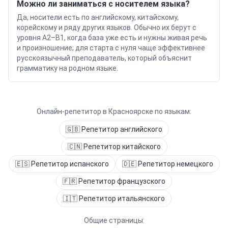
Можно ли заниматься с носителем языка?
Да, носители есть по английскому, китайскому,
корейскому и ряду других языков. Обычно их берут с
уровня A2–B1, когда база уже есть и нужны живая речь
и произношение; для старта с нуля чаще эффективнее
русскоязычный преподаватель, который объяснит
грамматику на родном языке.
Онлайн-репетитор в
Красноярске
по языкам:
🇬🇧
Репетитор
английского
🇨🇳
Репетитор
китайского
🇪🇸
Репетитор
испанского
🇩🇪
Репетитор
немецкого
🇫🇷
Репетитор
французского
🇮🇹
Репетитор
итальянского
Общие страницы: