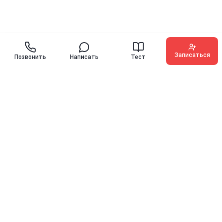
Записаться
Позвонить
Написать
Тест
O'KEY ENGLISH
Иностранные языки для детей, подростков и взрослых с
гарантией прогресса