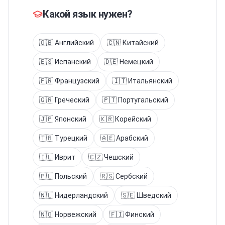
Какой язык нужен?
🇬🇧
Английский
🇨🇳
Китайский
🇪🇸
Испанский
🇩🇪
Немецкий
🇫🇷
Французский
🇮🇹
Итальянский
🇬🇷
Греческий
🇵🇹
Португальский
🇯🇵
Японский
🇰🇷
Корейский
🇹🇷
Турецкий
🇦🇪
Арабский
🇮🇱
Иврит
🇨🇿
Чешский
🇵🇱
Польский
🇷🇸
Сербский
🇳🇱
Нидерландский
🇸🇪
Шведский
🇳🇴
Норвежский
🇫🇮
Финский