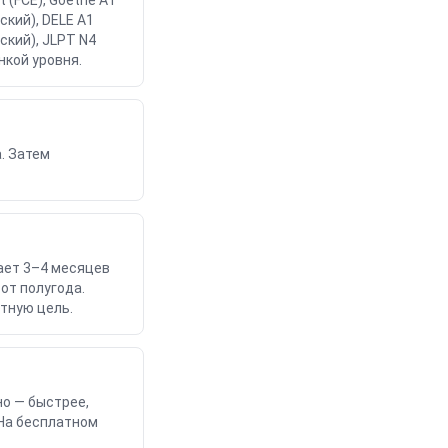
t (FCE), Goethe A1
ский), DELE A1
нский), JLPT N4
нкой уровня.
. Затем
ает 3–4 месяцев
от полугода.
етную цель.
но — быстрее,
 На бесплатном