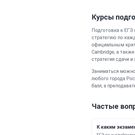
Курсы подг
Подготовка к ЕГЭ 
стратегию по кажд
официальным крит
Cambridge
, а такж
стратегия сдачи и
Заниматься можно
любого города Ро
балл, а преподава
Частые воп
К каким экзаме