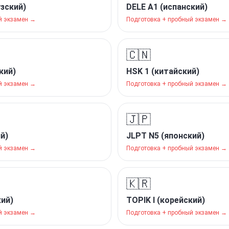
узский)
DELE A1 (испанский)
й экзамен →
Подготовка + пробный экзамен →
🇨🇳
кий)
HSK 1 (китайский)
й экзамен →
Подготовка + пробный экзамен →
🇯🇵
й)
JLPT N5 (японский)
й экзамен →
Подготовка + пробный экзамен →
🇰🇷
кий)
TOPIK I (корейский)
й экзамен →
Подготовка + пробный экзамен →