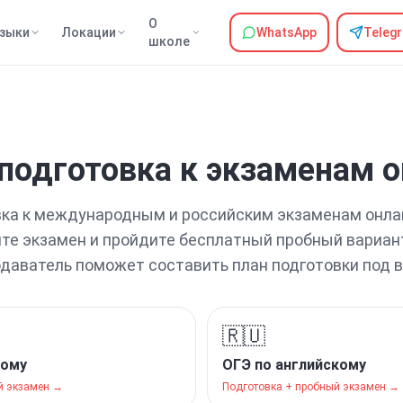
О
зыки
Локации
WhatsApp
Teleg
школе
подготовка
к экзаменам
о
вка
к международным и российским экзаменам
онла
те экзамен и пройдите бесплатный пробный вариант
одаватель поможет составить план подготовки под в
🇷🇺
кому
ОГЭ по английскому
й экзамен →
Подготовка + пробный экзамен →