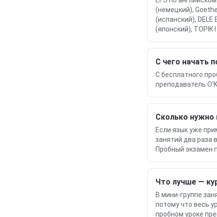
ЕГЭ по английскому
(немецкий), Goethe
(испанский), DELE 
(японский), TOPIK
С чего начать 
С бесплатного про
преподаватель O'K
Сколько нужно 
Если язык уже при
занятий два раза 
Пробный экзамен п
Что лучше — ку
В мини-группе зан
потому что весь у
пробном уроке пре