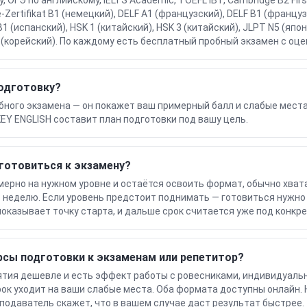
, ОГЭ по английскому, IELTS Academic, TOEFL iBT, Cambridge B2 Firs
-Zertifikat B1 (немецкий), DELF A1 (французский), DELF B1 (француз
B1 (испанский), HSK 1 (китайский), HSK 3 (китайский), JLPT N5 (япо
 I (корейский). По каждому есть бесплатный пробный экзамен с оце
подготовку?
бного экзамена — он покажет ваш примерный балл и слабые места
EY ENGLISH составит план подготовки под вашу цель.
готовиться к экзамену?
мерно на нужном уровне и остаётся освоить формат, обычно хват
в неделю. Если уровень предстоит поднимать — готовиться нужно 
оказывает точку старта, и дальше срок считается уже под конкр
рсы подготовки к экзаменам или репетитор?
ятия дешевле и есть эффект работы с ровесниками, индивидуаль
рок уходит на ваши слабые места. Оба формата доступны онлайн.
подаватель скажет, что в вашем случае даст результат быстрее.