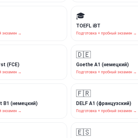
🎓
TOEFL iBT
й экзамен →
Подготовка + пробный экзамен →
🇩🇪
st (FCE)
Goethe A1 (немецкий)
й экзамен →
Подготовка + пробный экзамен →
🇫🇷
at B1 (немецкий)
DELF A1 (французский)
й экзамен →
Подготовка + пробный экзамен →
🇪🇸