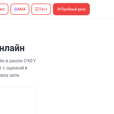
ram
MAX
Тест
Пробный урок
нлайн
йн
в школе O'KEY
 с оценкой в
ашу цель.