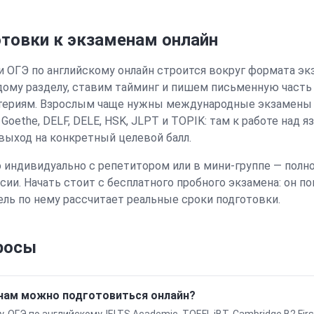
отовки к экзаменам
онлайн
и ОГЭ по английскому
онлайн
строится вокруг формата эк
ому разделу, ставим тайминг и пишем письменную часть 
ериям. Взрослым чаще нужны международные экзамены —
е Goethe, DELF, DELE, HSK, JLPT и TOPIK
: там к работе над 
 выход на конкретный целевой балл.
 индивидуально с репетитором или в мини-группе
— полно
ссии
. Начать стоит с бесплатного пробного экзамена: он 
тель по нему рассчитает реальные сроки подготовки.
росы
нам можно подготовиться онлайн?