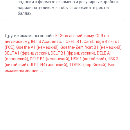
задания в формате экзамена и регулярные пробные
варианты целиком, чтобы отслеживать рост в
баллах.
Другие экзамены
онлайн
:
ЕГЭ по английскому
,
ОГЭ по
английскому
,
IELTS Academic
,
TOEFL iBT
,
Cambridge B2 First
(FCE)
,
Goethe A1 (немецкий)
,
Goethe-Zertifikat B1 (немецкий)
,
DELF A1 (французский)
,
DELF B1 (французский)
,
DELE A1
(испанский)
,
DELE B1 (испанский)
,
HSK 1 (китайский)
,
HSK 3
(китайский)
,
JLPT N4 (японский)
,
TOPIK I (корейский)
.
Все
экзамены
онлайн
→