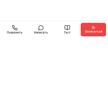
Записаться
Позвонить
Написать
Тест
O'KEY ENGLISH
Иностранные языки для детей, подростков и взрослых с
гарантией прогресса