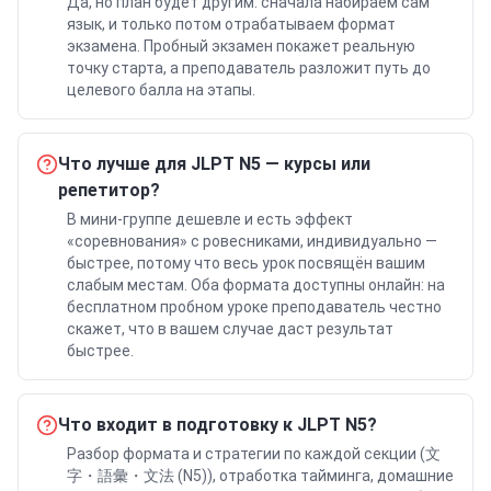
Да, но план будет другим: сначала набираем сам
язык, и только потом отрабатываем формат
экзамена. Пробный экзамен покажет реальную
точку старта, а преподаватель разложит путь до
целевого балла на этапы.
Что лучше для JLPT N5 — курсы или
репетитор?
В мини-группе дешевле и есть эффект
«соревнования» с ровесниками, индивидуально —
быстрее, потому что весь урок посвящён вашим
слабым местам. Оба формата доступны онлайн: на
бесплатном пробном уроке преподаватель честно
скажет, что в вашем случае даст результат
быстрее.
Что входит в подготовку к JLPT N5?
Разбор формата и стратегии по каждой секции (文
字・語彙・文法 (N5)), отработка тайминга, домашние